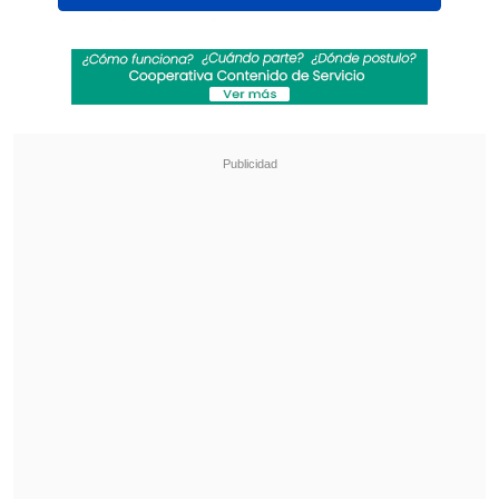
Dormir bien, por lo tanto, ya no es solo
una recomendación: es una
necesidad
para mantener un bienestar integral
en
el ritmo de vida actual.
Revisa también
Rockódromo en Cooperativa: Ruido Austral y
Runkuwe, festivales de Magallanes y
O'Higgins
Congreso Futuro: Joven chilena es la primera
embajadora latinoamericana de física cuántica
¿Cómo el descanso impacta tu
salud mental?