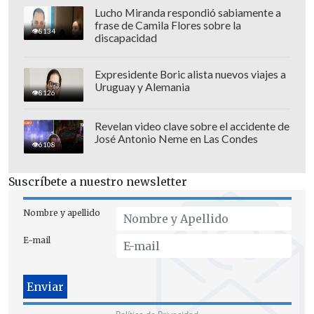
Lucho Miranda respondió sabiamente a
frase de Camila Flores sobre la
8134
discapacidad
Mayor irritabilidad y cambios de
Expresidente Boric alista nuevos viajes a
ánimo.
Uruguay y Alemania
8126
Dificultades para concentrarte
durante el día.
Revelan video clave sobre el accidente de
Aumento de los niveles de estrés.
José Antonio Neme en Las Condes
6108
Sensación constante de fatiga mental.
Suscríbete a nuestro newsletter
Cuando estas condiciones se repiten en
el tiempo, pueden impactar tu calidad de
Nombre y apellido
vida de manera significativa. Por eso,
E-mail
mejorar el entorno de descanso se vuelve
una decisión clave para tu bienestar.
Colchones super king y su