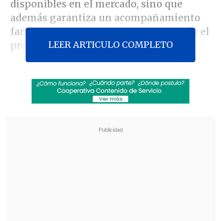
disponibles en el mercado, sino que
además garantiza un acompañamiento
farmacéutico profesional durante todo el
LEER ARTICULO COMPLETO
proceso terapéutico.
Sus Químicos Farmacéuticos orientan a
cada paciente en el uso correcto de los
medicamentos, la técnica de
autoinyección, los posibles efectos
adversos —como náuseas, vómitos,
diarrea o disminución del apetito— y la
importancia de mantener comunicación
permanente con el médico tratante.
Asimismo, refuerzan que ningún
tratamiento debe suspenderse sin
indicación médica, dado que la obesidad