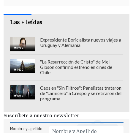
almacenamiento en el hogar. Asimismo,
se advierte que no deben congelarse y
que, ante cualquier duda sobre su
Las + leídas
conservación, se recomienda consultar
antes de su aplicación.
Expresidente Boric alista nuevos viajes a
Uruguay y Alemania
Así, Cruz Verde consolida su rol como
6981
especialista integral en obesidad: un
"La Resurrección de Cristo" de Mel
punto de encuentro entre paciente,
Gibson confirmó estreno en cines de
4430
Chile
médico y farmacia para lograr
tratamientos seguros y efectivos.
Caos en "Sin Filtros": Panelistas trataron
de "carnicero" a Crespo y se retiraron del
4051
programa
Suscríbete a nuestro newsletter
Nombre y apellido