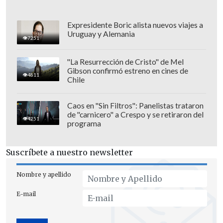
Expresidente Boric alista nuevos viajes a
Uruguay y Alemania
7251
"La Resurrección de Cristo" de Mel
Gibson confirmó estreno en cines de
4811
Chile
Caos en "Sin Filtros": Panelistas trataron
de "carnicero" a Crespo y se retiraron del
4251
programa
Tras convertir un documento escaneado
Suscríbete a nuestro newsletter
a un formato editable, puedes realizar
varias tareas y acciones a la vez:
Nombre y apellido
editar texto sin crear un nuevo
E-mail
documento;
encontrar rápidamente las palabras