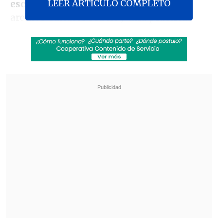
LEER ARTICULO COMPLETO
escaneado a PDF
y convertirlo en un
archivo editable sea hoy una práctica
cada vez más común.
Las herramientas digitales actuales
permiten
escanear PDF, reconocer el
texto que contienen las imágenes y
devolver a la vida documentos antiguos
en forma de archivos cómodos de
manejar.
El resultado es doble: ahorras
tiempo y tienes la información
importante mucho mejor ordenada.
Revisa también
Creciendo Juntos: La semana mundial de la
lactancia materna