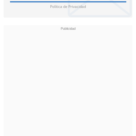
Política de Privacidad
La historia que lo originó todo
La historia de
Yeimy Montoya
cobra vida
junto a uno de los personajes más
icónicos de la serie:
Charly Flow
, figura
clave en un relato marcado por la
traición, el poder y la redención.
Lo que comenzó como una historia de
injusticia se transforma en un
enfrentamiento emocional y musical
entre dos mundos que colisionan sobre