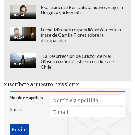
Expresidente Boric alista nuevos viajes a
Uruguay y Alemania
7564
Lucho Miranda respondió sabiamente a
frase de Camila Flores sobre la
5569
discapacidad
"La Resurrección de Cristo" de Mel
Gibson confirmó estreno en cines de
Las entradas estarán disponibles a través
5191
Chile
de
PuntoTicket desde el 8 de mayo a las
13:00 horas
.
Suscríbete a nuestro newsletter
Nombre y apellido
E-mail