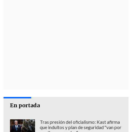
el escenario.
Un viaje que va desde las calles de
Medellín hasta escenarios globales,
donde la música no solo cuenta la
historia…
la intensifica, la desafía y la
redefine
.
Del contenido al escenario
Sobre el escenario, el elenco da vida a un
espectáculo de alto nivel donde
Charly
Flow
toma un rol protagónico, llevando
su energía, actitud y presencia a una
En portada
puesta en escena impactante.
Tras presión del oficialismo: Kast afirma
Con visuales envolventes, sonido en vivo
que indultos y plan de seguridad "van por