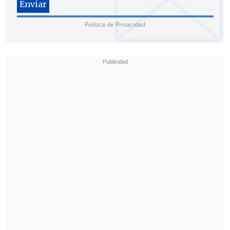
Política de Privacidad
Por qué los bucles de
recompensa alteran nuestras
decisiones sin que nos demos
cuenta
Los bucles de recompensa son
sorprendentemente poderosos porque se
basan en la imprevisibilidad y el
momento oportuno. En el streaming, eso
podría significar que una nueva lista de
reproducción personalizada aparezca en
momentos de aburrimiento. En los
videojuegos, es la sorpresa impredecible