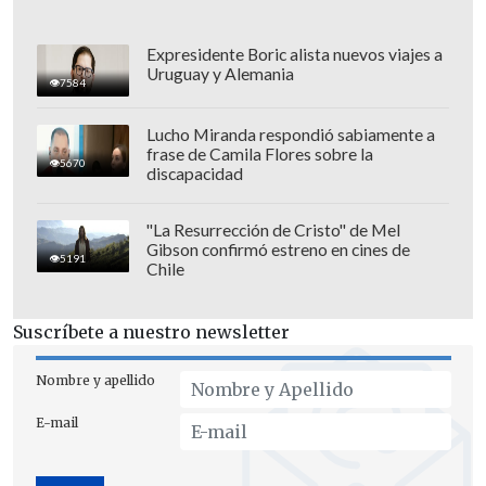
mensuales y las monedas virtuales
dentro de las aplicaciones, tanto en la
Expresidente Boric alista nuevos viajes a
Uruguay y Alemania
música como en los videojuegos. La
7584
gente se siente atraída por servicios que
Lucho Miranda respondió sabiamente a
les recompensan de forma rápida y
frase de Camila Flores sobre la
5670
frecuente, reforzando el hábito a través
discapacidad
de microbeneficios.
"La Resurrección de Cristo" de Mel
Gibson confirmó estreno en cines de
5191
Chile
Suscríbete a nuestro newsletter
Nombre y apellido
E-mail