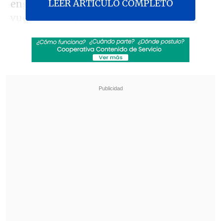
LEER ARTICULO COMPLETO
engancha a las personas y hace que
vuelvan una y otra vez.
Pocos se dan cuenta de cómo estos
sutiles desencadenantes influyen en
algo más que lo que escuchamos o
jugamos; están determinando la forma
en que el entretenimiento digital se
integra en nuestra vida cotidiana.
Revisa también
Hogar de Cristo busca emprendedores para
mejorar la vida de adultos mayores
Crecer, aprender y jugar: el acompañamiento
que transforma la infancia en Pequeño
Cottolengo