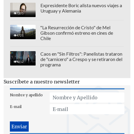
Expresidente Boric alista nuevos viajes a
Desde la demolición del Estado Docente
Uruguay y Alemania
7205
durante la dictadura, pasando por la
expansión del sistema privado
"La Resurrección de Cristo" de Mel
subvencionado, el sostenido
Gibson confirmó estreno en cines de
4721
Chile
debilitamiento de la educación pública y
los límites del Simce como herramienta
Caos en "Sin Filtros": Panelistas trataron
de mejora, Bellei articula una narrativa
de "carnicero" a Crespo y se retiraron del
4212
programa
que combina evidencia empírica,
experiencia de terreno y sensibilidad
Suscríbete a nuestro newsletter
social. Identifica así causas
institucionales, políticas y culturales del
Nombre y apellido
problema educacional. Asimismo,
E-mail
reflexiona sobre el rol de los liceos
emblemáticos, los profesores, las
familias y la relevancia de los rankings.