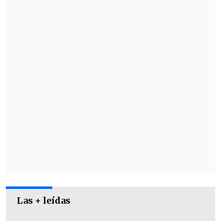
Revisa también
Creciendo Juntos: La semana mundial de la
lactancia materna
Conductor de inDrive gana automóvil
eléctrico tras campaña nacional de beneficios
Las + leídas