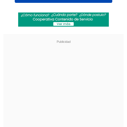
De acuerdo a la investigación judicial,
Ruiz Tagle realizó la transacción en su
calidad de presidente de Blanco y Negro
y
teniendo en su poder información
clave
sobre el estado de cuentas tras una
reunión de directorio. Tras esto, dio
instrucciones a ejecutivos de otra
sociedad que controla, Inversiones III,
para que compraran y vendieran
acciones de la concesionaria.
Revisa también
El drama que azota al exfutbolista Mark
Hughes: Su hijo falleció de muerte súbita
PDI reveló vínculo financiero entre Michael