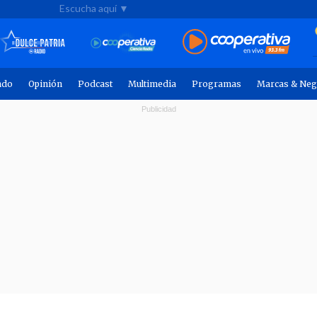
Escucha aquí ▼
ndo
Opinión
Podcast
Multimedia
Programas
Marcas & Neg