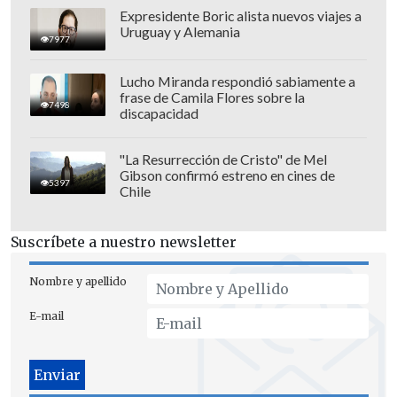
Expresidente Boric alista nuevos viajes a
Uruguay y Alemania
7977
Lucho Miranda respondió sabiamente a
frase de Camila Flores sobre la
7498
discapacidad
"La Resurrección de Cristo" de Mel
Gibson confirmó estreno en cines de
5397
Chile
Según la corporación,
la actuación de
Bob Vylan había sido catalogada como
Suscríbete a nuestro newsletter
de "alto riesgo"
junto a otros seis
artistas, pero eso no impidió que se
Nombre y apellido
permitiese su emisión en directo "con
E-mail
las mitigaciones apropiadas", sin
necesidad de ofrecer las imágenes con
retraso.