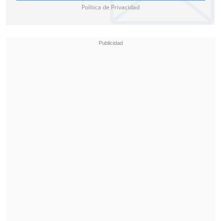
Política de Privacidad
Pese a que en dos ocasiones aparecieron
alertas en la transmisión,
el equipo
editorial tomó la decisión de no
interrumpirla, lo que "fue un error"
.