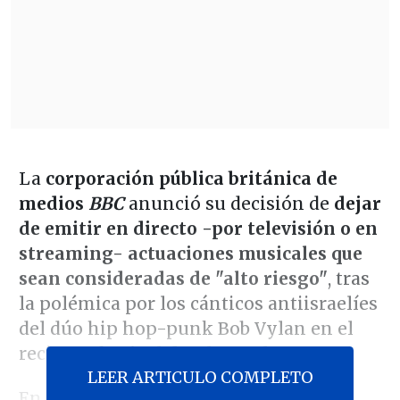
La
corporación pública británica de
medios
BBC
anunció su decisión de
dejar
de emitir en directo -por televisión o en
streaming- actuaciones musicales que
sean consideradas de "alto riesgo"
, tras
la polémica por los cánticos antiisraelíes
del dúo hip hop-punk Bob Vylan en el
reciente
festival de Glastonbury
.
LEER ARTICULO COMPLETO
En un comunicado, la
BBC
asegura