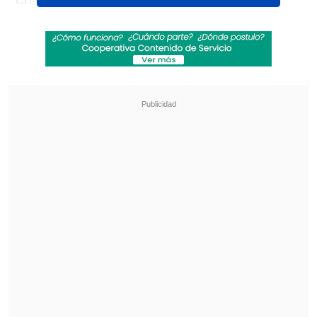
"entender" las fuertes reacciones
suscitadas por la emisión de los cánticos
de
"¡muerte a las IDF!"
(las Fuerzas de
Defensa Israelíes) lanzados por el grupo
musical en su actuación el pasado
sábado;
hecho que además está siendo
investigado por la policía
.
Revisa también
Revelan video clave sobre el accidente de
José Antonio Neme en Las Condes
"Heated Rivalry" suma a dos nuevos
protagonistas: cuándo se estrena su segunda
temporada