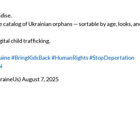
dise.
ne catalog of Ukrainian orphans — sortable by age, looks, an
gital child trafficking.
aine
#BringKidsBack
#HumanRights
#StopDeportation
N
kraineUs)
August 7, 2025