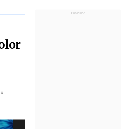
s
olor
su