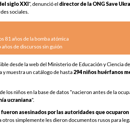
del siglo XXI
", denunció el
director de la ONG Save Ukr
edes sociales.
os 81 años de la bomba atómica
o años de discursos sin guión
ible desde la web del Ministerio de Educación y Ciencia de
 y muestra un catálogo de hasta
294 niños huérfanos m
de los niños en la base de datos "nacieron antes de la ocup
nía ucraniana
".
 fueron asesinados por las autoridades que ocuparon 
 a otros simplemente les dieron documentos rusos para lega