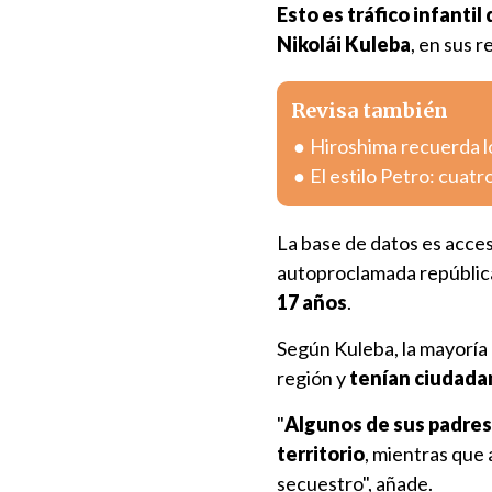
Esto es tráfico infantil 
Nikolái Kuleba
, en sus r
Revisa también
Hiroshima recuerda l
El estilo Petro: cuatr
La base de datos es acces
autoproclamada república
17 años
.
Según Kuleba, la mayoría 
región y
tenían ciudada
"
Algunos de sus padres
territorio
, mientras que
secuestro", añade.