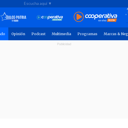
Escucha aquí ▼
ndo
Opinión
Podcast
Multimedia
Programas
Marcas & Neg