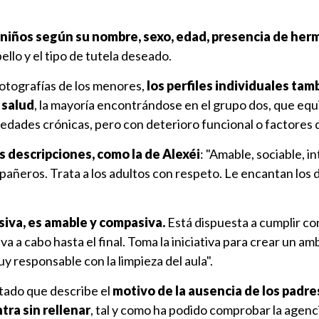
 niños según su nombre, sexo, edad, presencia de he
bello y el tipo de tutela deseado.
otografías de los menores,
los perfiles individuales tam
 salud
, la mayoría encontrándose en el grupo dos, que equ
edades crónicas, pero con deterioro funcional o factores 
 descripciones, como la de Alexéi
: "Amable, sociable, i
añeros. Trata a los adultos con respeto. Le encantan los 
siva, es amable y compasiva.
Está dispuesta a cumplir con
eva a cabo hasta el final. Toma la iniciativa para crear un a
y responsable con la limpieza del aula".
rtado que describe el
motivo de la ausencia de los padres
ra sin rellenar
, tal y como ha podido comprobar la agenc