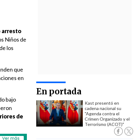
e arresto
os Niños de
de los
ienden que
aciones en
En portada
do bajo
Kast presentó en
fueron
cadena nacional su
"Agenda contra el
riores de
Crimen Organizado y el
Terrorismo (ACOT)"