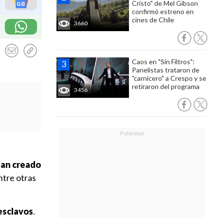
Cristo" de Mel Gibson
confirmó estreno en
cines de Chile
3660
Caos en "Sin Filtros":
Panelistas trataron de
"carnicero" a Crespo y se
retiraron del programa
3456
an creado
ntre otras
esclavos
.