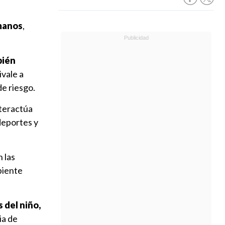
rmanos
,
bién
ivale a
de riesgo.
nteractúa
deportes y
 las
mbiente
 del niño,
ia de