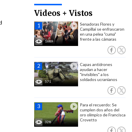
Videos + Vistos
d
Senadoras Flores y
Campillai se enfrascaron
en una pelea "cuma"
frente a las cámaras
1689
Capas antidrones
ayudan a hacer
"invisibles" a los
soldados ucranianos
571
Para el recuerdo: Se
cumplen dos años del
oro olímpico de Francisca
Crovetto
328