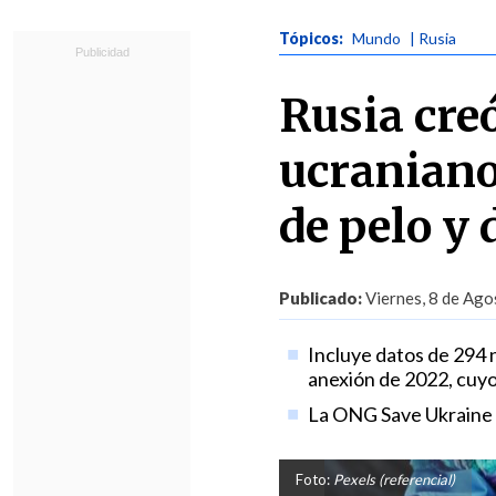
Tópicos:
Mundo
| Rusia
Rusia cre
ucraniano
de pelo y 
Publicado:
Viernes, 8 de Ago
Incluye datos de 294 n
anexión de 2022, cuyo
La ONG Save Ukraine ca
Foto:
Pexels (referencial)