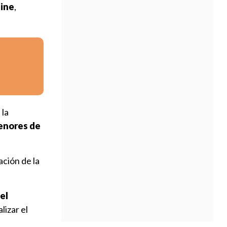
aine
,
 la
enores de
ación de la
el
lizar el