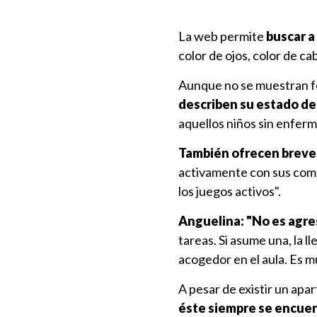
La web permite
buscar a
color de ojos, color de ca
Aunque no se muestran f
describen su estado de
aquellos niños sin enferm
También ofrecen breves
activamente con sus comp
los juegos activos".
Anguelina: "No es agre
tareas. Si asume una, la ll
acogedor en el aula. Es mu
A pesar de existir un apa
éste siempre se encuent