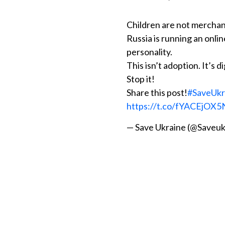
Children are not merchan
Russia is running an onli
personality.
This isn’t adoption. It’s di
Stop it!
Share this post!
#SaveUkr
https://t.co/fYACEjOX5
— Save Ukraine (@Saveu