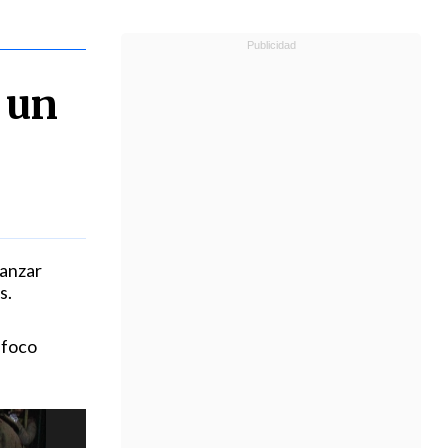
 un
vanzar
s.
 foco