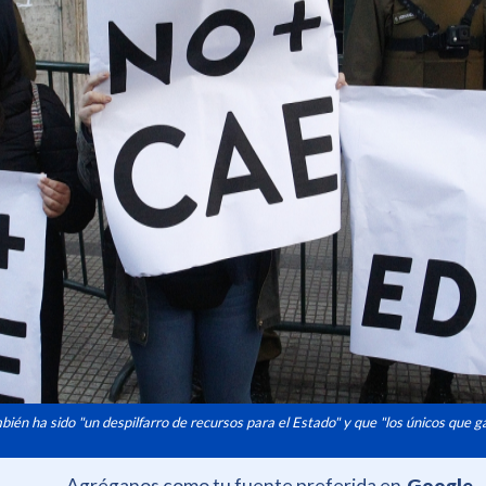
ién ha sido "un despilfarro de recursos para el Estado" y que "los únicos que g
Agréganos como tu fuente preferida en
Google