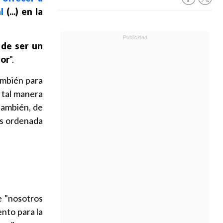
l
(...) en la
de ser un
ior
".
ambién para
 tal manera
 también, de
ás ordenada
e "nosotros
nto para la