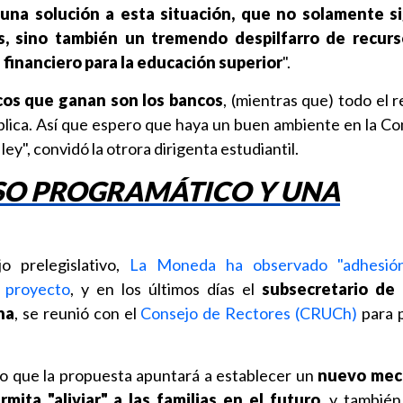
una solución a esta situación, que no solamente si
as, sino también un tremendo despilfarro de recurs
 financiero para la educación superior
".
cos que ganan son los bancos
, (mientras que) todo el 
ública. Así que espero que haya un buen ambiente en la Co
ley", convidó la otrora dirigenta estudiantil.
O PROGRAMÁTICO Y UNA
o prelegislativo,
La Moneda ha observado "adhesió
o proyecto
, y en los últimos días el
subsecretario de
na
, se reunió con el
Consejo de Rectores (CRUCh)
para 
o que la propuesta apuntará a establecer un
nuevo mec
mita "aliviar" a las familias en el futuro
, y tambié