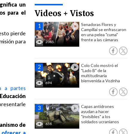
gnifica un
Videos + Vistos
os para el
Senadoras Flores y
Campillai se enfrascaron
resto pierde
en una pelea "cuma"
frente a las cámaras
misión para
2085
Colo Colo mostró el
"Lado B" de la
multitudinaria
bienvenida a Vozinha
694
n a partes
 Educación
presentarle
Capas antidrones
ayudan a hacer
"invisibles" a los
soldados ucranianos
anismo de
658
n
ofrecer a