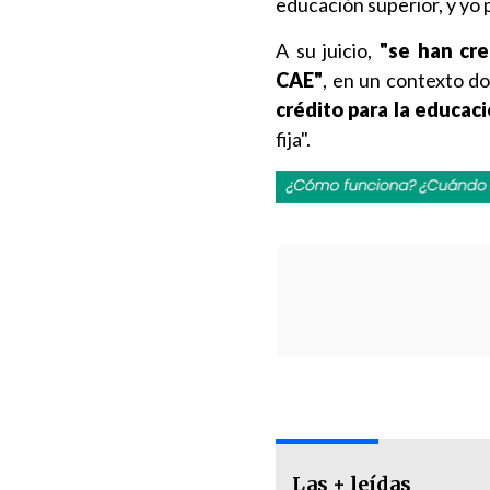
educación superior, y yo 
A su juicio,
"se han cr
CAE"
, en un contexto d
crédito para la educac
fija".
Las + leídas