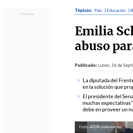
Tópicos:
País
| Educación
| 
Emilia Sc
abuso par
Publicado:
Lunes, 16 de Sept
La diputada del Frent
en la solución que pr
El presidente del Sen
muchas expectativas" 
debe en proveer un n
Foto:
ATON (referencial)