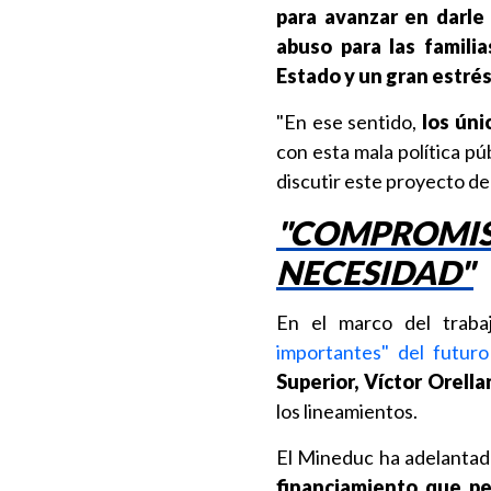
para avanzar en darle 
abuso para las famili
Estado y un gran estrés
"En ese sentido,
los úni
con esta mala política p
discutir este proyecto de 
"COMPROMIS
NECESIDAD"
En el marco del trabaj
importantes" del futur
Superior,
Víctor Orella
los lineamientos.
El Mineduc ha adelantad
financiamiento que per