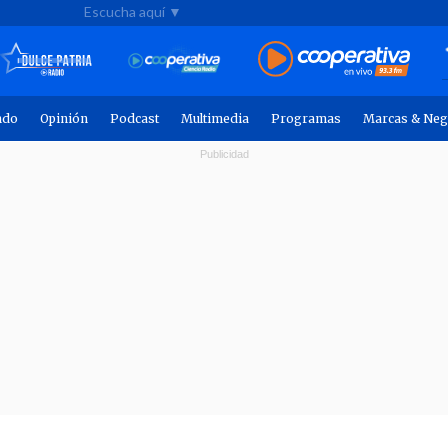
Escucha aquí ▼
ndo
Opinión
Podcast
Multimedia
Programas
Marcas & Neg