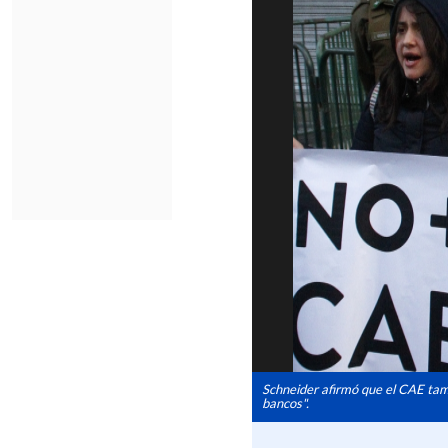
Schneider afirmó que el CAE tamb
bancos".