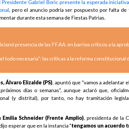
l Presidente Gabriel Boric presente la esperada iniciativ
onal
, pero el anuncio podría ser pospuesto por falta de 
mentar durante esta semana de Fiestas Patrias.
cionó presencia de las FF.AA. en barrios críticos a la apro
 todo necesaria": las críticas a la reforma constitucional 
s, Álvaro Elizalde (PS)
, apuntó que "vamos a adelantar e
s próximos días o semanas", aunque aclaró que, oficialm
al (y distrital), por tanto, no hay tramitación legisla
 Emilia Schneider (Frente Amplio)
, presidenta de la 
ijo esperar que en la instancia "
tengamos un acuerdo t