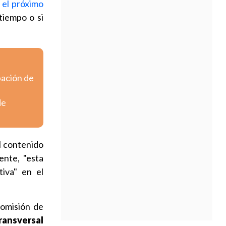
a el próximo
tiempo o si
bación de
de
l contenido
ente, "esta
tiva" en el
Comisión de
ransversal