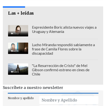
Las + leídas
Expresidente Boric alista nuevos viajes a
Uruguay y Alemania
7732
Lucho Miranda respondió sabiamente a
frase de Camila Flores sobre la
6658
discapacidad
"La Resurrección de Cristo" de Mel
Gibson confirmó estreno en cines de
5261
Chile
"Posteriormente se podrá establecer de
forma fehaciente que es lo que ocurrió",
Suscríbete a nuestro newsletter
explicó.
Nombre y apellido
El Ministerio Público también instruyó