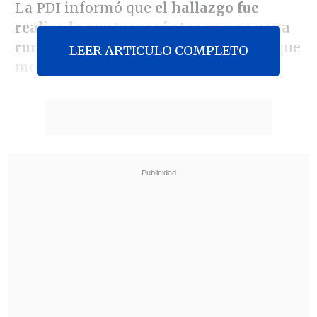
La PDI informó que
el hallazgo fue
realizado por transeúntes en una zona
rural de Camino a Cuesta Barriga,
lo que
LEER ARTICULO COMPLETO
motivó la concurrencia de personal
policial que constató el hecho e inició las
primeras diligencias, tendientes a
identificar a la persona.
Revisa también
Leiva: Es innecesaria una discusión
constitucional por seguridad, lo que quieren es
polarizar
Camioneros piden al Gobierno construir túnel
con Argentina ante estancamiento en Los
Libertadores