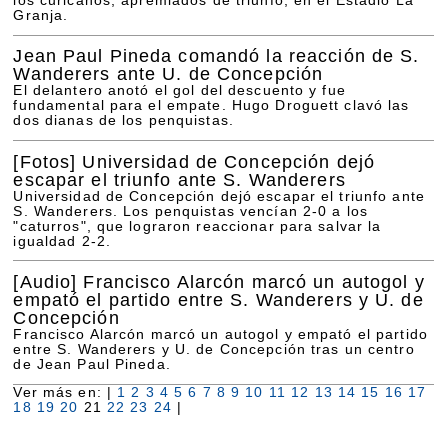
los curicanos, apremiados de triunfo, en el Estadio La
Granja.
Jean Paul Pineda comandó la reacción de S.
Wanderers ante U. de Concepción
El delantero anotó el gol del descuento y fue
fundamental para el empate. Hugo Droguett clavó las
dos dianas de los penquistas.
[Fotos]
Universidad de Concepción dejó
escapar el triunfo ante S. Wanderers
Universidad de Concepción dejó escapar el triunfo ante
S. Wanderers. Los penquistas vencían 2-0 a los
"caturros", que lograron reaccionar para salvar la
igualdad 2-2.
[Audio]
Francisco Alarcón marcó un autogol y
empató el partido entre S. Wanderers y U. de
Concepción
Francisco Alarcón marcó un autogol y empató el partido
entre S. Wanderers y U. de Concepción tras un centro
de Jean Paul Pineda.
Ver más en: |
1
2
3
4
5
6
7
8
9
10
11
12
13
14
15
16
17
18
19
20
21
22
23
24
|