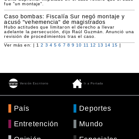
fue "un montaje".
Caso bombas: Fiscalía Sur negó montaje y
acusó "vehemencia" de magistrados
Hubo actitudes que limitaron el derecho a llevar
adelante la persecución, dijo Raúl Guzmán. Anunció una
revisión de procedimientos tras el caso.
Ver más en: |
1
2
3
4
5
6
7
8
9
10
11
12
13
14
15
|
Versión Escritorio
Ir a Portada
País
Deportes
Entretención
Mundo