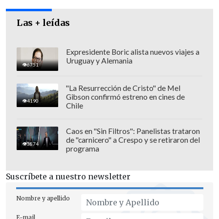
Sobre el Presidente en particular,
Las + leídas
registra más respaldo en regiones que
en la capital, pero
la desconfianza hacia
Expresidente Boric alista nuevos viajes a
su figura creció desde 38 por ciento de
Uruguay y Alemania
6751
julio hasta 44 por ciento en el sondeo
revelado este jueves.
"La Resurrección de Cristo" de Mel
Gibson confirmó estreno en cines de
4190
El 47 por ciento de los encuestados, en
Chile
tanto, dice que el Mandatario le da
confianza
.
Caos en "Sin Filtros": Panelistas trataron
de "carnicero" a Crespo y se retiraron del
3874
programa
El sondeo se realizó las últimas dos
semanas de noviembre y las dos
Suscríbete a nuestro newsletter
primeras de diciembre a 1.436 personas
mayores de 18 años de todo el país, con
Nombre y apellido
un margen de error de un tres por ciento.
E-mail