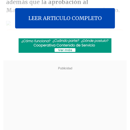
además que l
a aprobación al
Mandatario pasó de 45 a 44 por ciento
.
LEER ARTICULO COMPLETO
Revisa también
ACOT: Timonel PPD llama al Gobierno a "no
pasarse de listo" al intensificar castigos
Trama bielorrusa: Exministra Vivanco declara
por segundo día ante Fiscalía
En tanto, el CEP ubicó en
un escaso 16
por ciento la adhesión ciudadana tanto
a la Alianza como a la Concertación.
Además,
la gestión económica cuenta