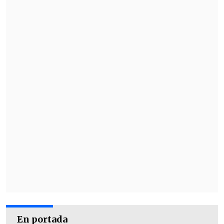
el nivel de aprobación", recalcó Segovia.
En portada