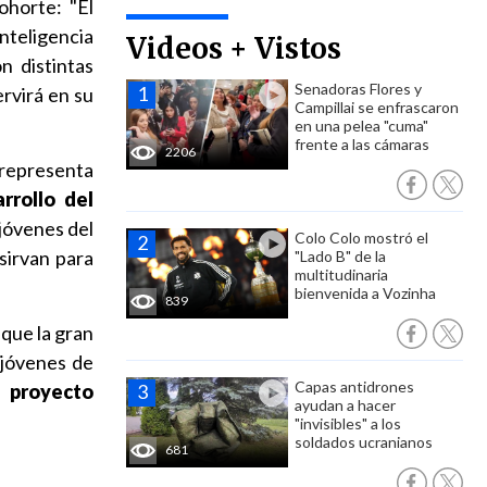
ohorte: "El
nteligencia
Videos + Vistos
n distintas
Senadoras Flores y
rvirá en su
Campillai se enfrascaron
en una pelea "cuma"
frente a las cámaras
2206
s representa
rrollo del
jóvenes del
Colo Colo mostró el
sirvan para
"Lado B" de la
multitudinaria
bienvenida a Vozinha
839
 que la gran
 jóvenes de
Capas antidrones
e proyecto
ayudan a hacer
"invisibles" a los
soldados ucranianos
681