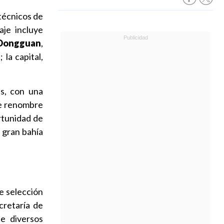
técnicos de
aje incluye
Dongguan
,
la capital,
es, con una
de renombre
rtunidad de
a gran bahía
de selección
cretaría de
de diversos