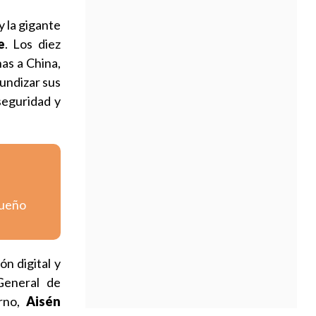
y la gigante
e
. Los diez
as a China,
undizar sus
seguridad y
queño
n digital y
General de
erno,
Aisén