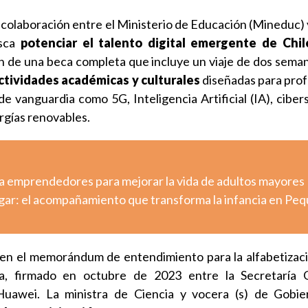
la colaboración entre el Ministerio de Educación (Mineduc) 
sca
potenciar el talento digital emergente de Chil
n de una beca completa que incluye un viaje de dos seman
actividades académicas y culturales
diseñadas para prof
e vanguardia como 5G, Inteligencia Artificial (IA), ciber
rgías renovables.
a emprendedores para mejorar la vida de adultos mayores
ugar: el acompañamiento que transforma la infancia en Pe
en el memorándum de entendimiento para la alfabetizació
ca, firmado en octubre de 2023 entre la Secretaría 
uawei. La ministra de Ciencia y vocera (s) de Gobi