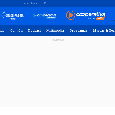
Escucha aquí ▼
ndo
Opinión
Podcast
Multimedia
Programas
Marcas & Neg