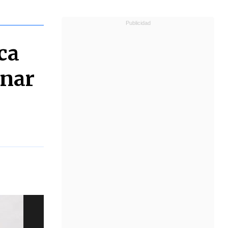
ca
inar