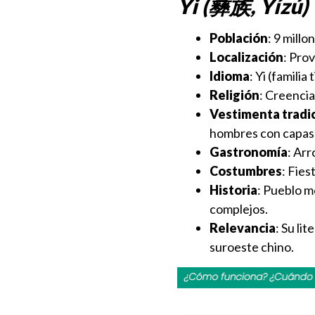
Yi (彝族, Yízú)
Población
: 9 millo
Localización
: Pro
Idioma
: Yi (famili
Religión
: Creencia
Vestimenta tradi
hombres con capas
Gastronomía
: Arr
Costumbres
: Fies
Historia
: Pueblo m
complejos.
Relevancia
: Su li
suroeste chino.