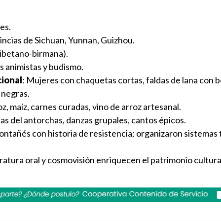
nes.
vincias de Sichuan, Yunnan, Guizhou.
a tibetano-birmana).
s animistas y budismo.
cional
: Mujeres con chaquetas cortas, faldas de lana con 
 negras.
oz, maíz, carnes curadas, vino de arroz artesanal.
tas del antorchas, danzas grupales, cantos épicos.
ontañés con historia de resistencia; organizaron sistemas 
teratura oral y cosmovisión enriquecen el patrimonio cultura