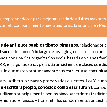
a emprendedores para mejorar la vida de adultos mayores
ugar: el acompañamiento que transforma la infancia en Pe
s de antiguos pueblos tibeto-birmanos
, relacionados c
l suroeste chino. A lo largo de los siglos, desarrollaron una
nada con una rica organización social basada en clanes fami
XX, en algunas zonas persistía un sistema de clases que di
s, lo que marcó profundamente sus estructuras comunitar
familia tibeto-birmana y posee varios dialectos. Los Yi cue
e escritura propio, conocido como escritura Yi
, compu
utilizado principalmente por los bimo, sacerdotes tradicio
emonias religiosas y transmitir los conocimientos ancestra