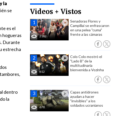
y la
Videos + Vistos
ién se
Senadoras Flores y
Campillai se enfrascaron
nte es el
en una pelea "cuma"
frente a las cámaras
on hogueras
2182
us. Durante
su estrecha
Colo Colo mostró el
"Lado B" de la
multitudinaria
idos
bienvenida a Vozinha
812
 tambores,
ral dentro
Capas antidrones
ayudan a hacer
do la
"invisibles" a los
soldados ucranianos
678