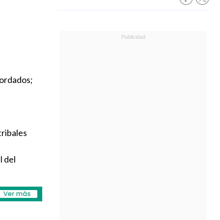
bordados;
tribales
l del