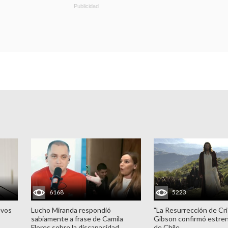
6168
5223
evos
Lucho Miranda respondió
"La Resurrección de Cri
sabiamente a frase de Camila
Gibson confirmó estren
Flores sobre la discapacidad
de Chile