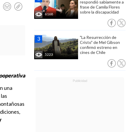
respondió sabiamente a
frase de Camila Flores
sobre la discapacidad
6168
"La Resurrección de
Cristo" de Mel Gibson
confirmó estreno en
cines de Chile
5223
Cooperativa
on una
 las
 montañosas
adiciones,
y