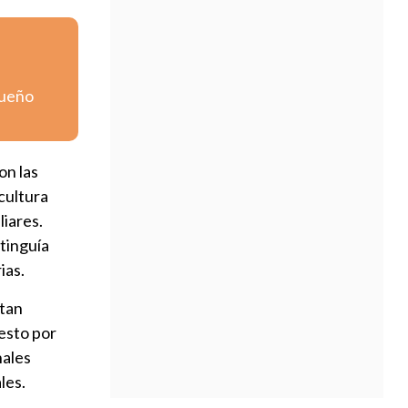
queño
on las
 cultura
liares.
stinguía
ias.
ntan
esto por
nales
les.