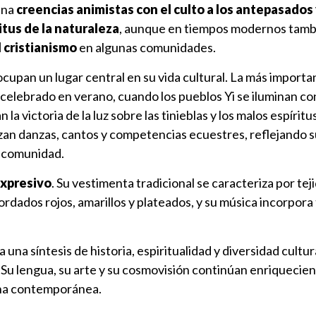
bina
creencias animistas con el culto a los antepasados 
itus de la naturaleza
, aunque en tiempos modernos tamb
 cristianismo
en algunas comunidades.
ocupan un lugar central en su vida cultural. La más importa
, celebrado en verano, cuando los pueblos Yi se iluminan c
 la victoria de la luz sobre las tinieblas y los malos espírit
izan danzas, cantos y competencias ecuestres, reflejando 
la comunidad.
 expresivo
. Su vestimenta tradicional se caracteriza por tej
rdados rojos, amarillos y plateados, y su música incorpora
a una síntesis de historia, espiritualidad y diversidad cultu
 Su lengua, su arte y su cosmovisión continúan enriquecien
hina contemporánea.