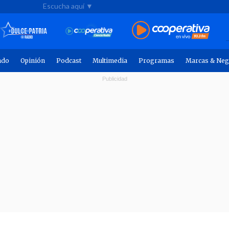
Escucha aquí ▼
ndo
Opinión
Podcast
Multimedia
Programas
Marcas & Neg