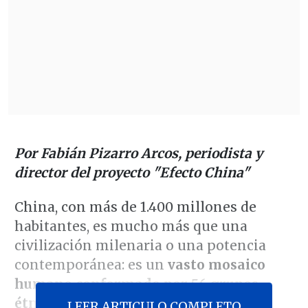
Por Fabián Pizarro Arcos, periodista y
director del proyecto "Efecto China"
China, con más de 1.400 millones de
habitantes, es mucho más que una
civilización milenaria o una potencia
contemporánea: es un
vasto mosaico
humano conformado por 56 grupos
étnicos
oficialmente reconocidos. La
LEER ARTICULO COMPLETO