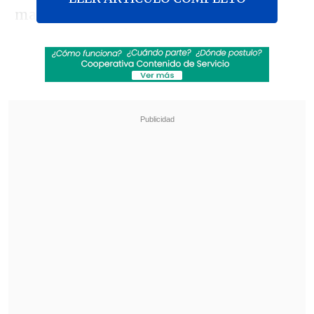
mayoría pertenece al pueblo
han
, que
representa alrededor del 92% de la
población, pero el resto -55 minorías
étnicas- aporta una riqueza cultural,
lingüística y espiritual que da forma al
alma plural del país
.
Revisa también
Rockódromo en Cooperativa: Ruido Austral y
Runkuwe, festivales de Magallanes y
O'Higgins
Congreso Futuro: Joven chilena es la primera
embajadora latinoamericana de física cuántica
En futuros textos iremos desarrollando