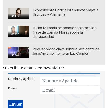
Expresidente Boric alista nuevos viajes a
Uruguay y Alemania
8114
Lucho Miranda respondió sabiamente a
frase de Camila Flores sobre la
8057
discapacidad
Revelan video clave sobre el accidente de
José Antonio Neme en Las Condes
5944
Suscríbete a nuestro newsletter
Nombre y apellido
El grupo han, mayoritario, ha sido el
eje
histórico y lingüístico
de la civilización
E-mail
china. Su cultura, basada en el
confucianismo, la escritura china y una