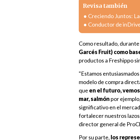
Revisa también
Creciendo Juntos: La
Conductor de inDrive
Como resultado, durante 
Garcés Fruit) como bas
productos a Freshippo sin
"Estamos entusiasmados p
modelo de compra directa 
que
en el futuro, vemos
mar, salmón
por ejemplo,
significativo en el merc
fortalecer nuestros lazo
director general de ProCh
Por su parte,
los repres