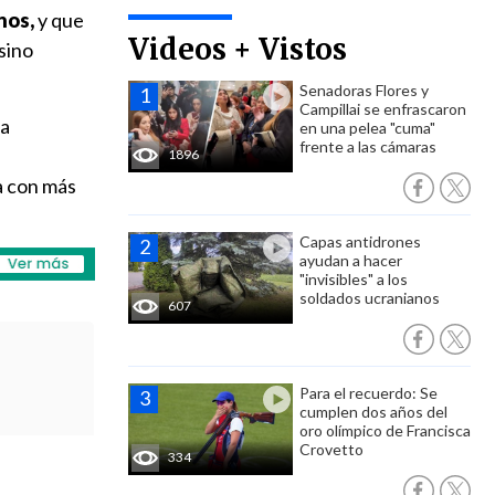
nos,
y que
Videos + Vistos
 sino
Senadoras Flores y
Campillai se enfrascaron
 a
en una pelea "cuma"
frente a las cámaras
1896
a con más
Capas antidrones
ayudan a hacer
"invisibles" a los
soldados ucranianos
607
Para el recuerdo: Se
cumplen dos años del
oro olímpico de Francisca
Crovetto
334