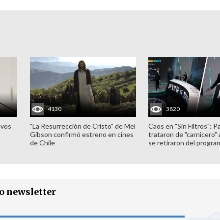
4130
3820
evos
"La Resurrección de Cristo" de Mel
Caos en "Sin Filtros": P
Gibson confirmó estreno en cines
trataron de "carnicero"
de Chile
se retiraron del progra
ro newsletter