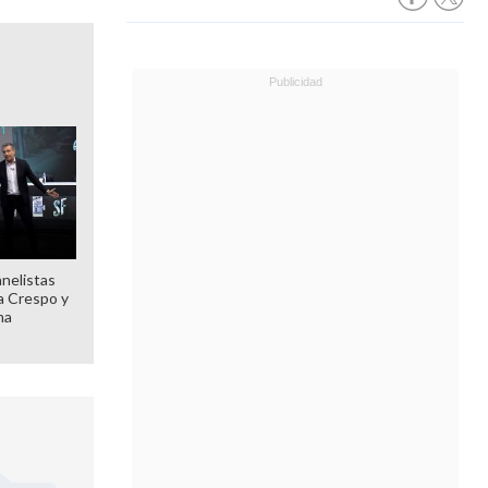
anelistas
 a Crespo y
ma