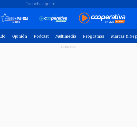
Escucha aquí ▼
ndo
Opinión
Podcast
Multimedia
Programas
Marcas & Neg