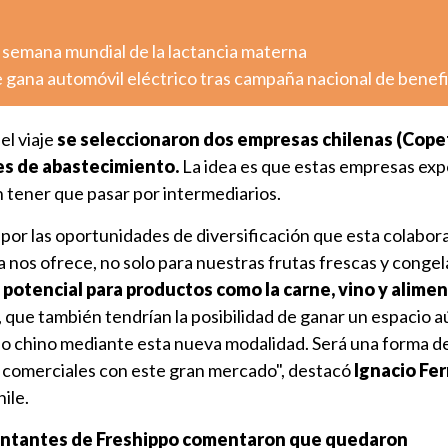
 semana mundial de la lactancia materna
 gana automóvil eléctrico tras campaña nacional de benef
el viaje
se seleccionaron dos empresas chilenas (Cope
es de abastecimiento.
La idea es que estas empresas exp
 tener que pasar por intermediarios.
or las oportunidades de diversificación que esta colabora
nos ofrece, no solo para nuestras frutas frescas y congel
 potencial para productos como la carne, vino y alimen
 que también tendrían la posibilidad de ganar un espacio 
ado chino mediante esta nueva modalidad. Será una forma d
s comerciales con este gran mercado", destacó
Ignacio Fe
ile.
entantes de Freshippo comentaron que quedaron