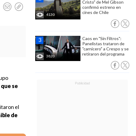
Cristo" de Mel Gibson
confirmó estreno en
cines de Chile
4130
Caos en "Sin Filtros":
Panelistas trataron de
"carnicero" a Crespo y se
retiraron del programa
3820
rupo
 que se
itaron el
ible de