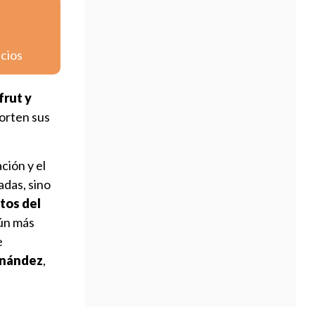
icios
frut y
orten sus
ción y el
adas, sino
tos del
aún más
e
rnández
,