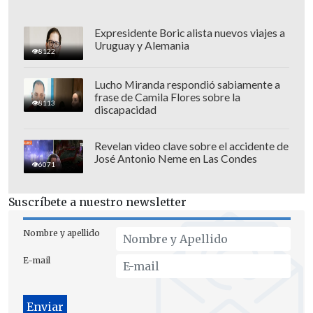
está localizada en la ladera norte de las
montañas Qinling.
Esta es la segunda
Expresidente Boric alista nuevos viajes a
vez que la reserva graba de forma
Uruguay y Alemania
8122
independiente imágenes de este animal
en estado salvaje
, tras el primer
Lucho Miranda respondió sabiamente a
frase de Camila Flores sobre la
descubrimiento que tuvo lugar el 16 de
8113
discapacidad
abril de 2021. También es la duodécima
grabación registrada en Shaanxi de un
Revelan video clave sobre el accidente de
panda gigante marrón en dicho estado.
José Antonio Neme en Las Condes
6071
Los pandas gigantes marrones rara vez
Suscríbete a nuestro newsletter
se ven. Hasta ahora, los hallazgos
registrados científicamente de estos
Nombre y apellido
pandas, incluido el presente, solo han
E-mail
ocurrido en cuatro distritos, a saber,
Foping, Yangxian, Taibai y Zhouzhi, en
el área de las mencionadas montañas de