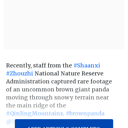
Recently, staff from the
#Shaanxi
#Zhouzhi
National Nature Reserve
Administration captured rare footage
of an uncommon brown giant panda
moving through snowy terrain near
the main ridge of the
#QinlingMountains
.
#brownpanda
@XinhuaTravel
@SpoxCHN_MaoNing