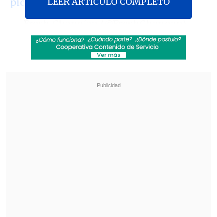
LEER ARTICULO COMPLETO
pic.twitter.com/wrKq0Z9Cmw
— Fresh Chang'an (@FreshChangan)
July 17, 2025
Mientras revisaba datos de 2025 de
cámaras infrarrojas, personal de la
Administración de la Reserva Natural
Nacional de Zhouzhi, situada en la
provincia de
Shaanxi
, en el noroeste de
China, descubrió recientemente
i
mágenes inusuales de un panda
gigante marrón caminando en la nieve.
Las grabaciones fueron realizadas el 1 de
enero a las 18:15 horas en Zhengnangou,
un área próxima a la cresta principal de