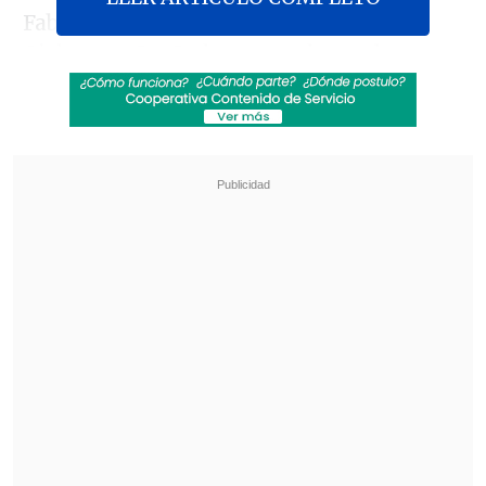
Fabricada por la empresa china CRRC
Qishuyan Co., Ltd. y operada por la
empresa Ferrocarril de Antofagasta a
Bolivia (FCAB), servirá para el
transporte
local de mercancías.
Revisa también
Creciendo Juntos: La semana mundial de la
lactancia materna
Conductor de inDrive gana automóvil
eléctrico tras campaña nacional de beneficios
En comparación con las locomotoras
tradicionales,
resulta más segura y
respetuosa con el medio ambiente
,