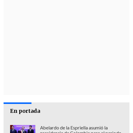
una industria en dificultades: en 2024, las
taquillas chinas recaudaron 42.502
millones de yuanes (6.233 millones de
dólares), dato que representó una caída
del 22,5% con respecto a la cantidad
registrada en 2023.
Y eso siendo el tercer país por número de
producciones en 2024, año en el que se
lanzaron 412 nuevas películas, solo por
detrás de Estados Unidos (1.166) y Francia
(428).
En portada
Abelardo de la Espriella asumió la