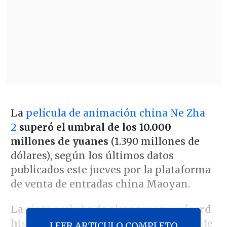
La
película de animación china Ne Zha
2
superó el umbral de los 10.000
millones de yuanes
(1.390 millones de
dólares), según los últimos datos
publicados este jueves por la plataforma
de venta de entradas china Maoyan.
La cinta acababa de alcanzar
otro récord
histórico
tras recaudar 1.046 millones de
LEER ARTICULO COMPLETO