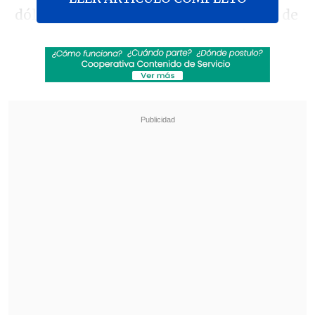
dólares de recaudación solo en su país de
origen
superando a Star Wars: The
Force Awakens (2015)
, que tenía el récord
de taquilla en un solo territorio, con 936
millones.
Revisa también
Hogar de Cristo busca emprendedores para
mejorar la vida de adultos mayores
Crecer, aprender y jugar: el acompañamiento
que transforma la infancia en Pequeño
Cottolengo
Ne Zha 2 se estrenó en China el pasado
29 de enero, este
jueves llegará al