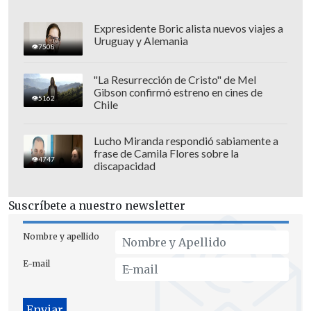
Expresidente Boric alista nuevos viajes a
Uruguay y Alemania
7508
"La Resurrección de Cristo" de Mel
Gibson confirmó estreno en cines de
5162
Chile
Lucho Miranda respondió sabiamente a
frase de Camila Flores sobre la
4747
discapacidad
El pasado domingo, Ne Zha 2 ya se había
convertido en la cinta con
más entradas
Suscríbete a nuestro newsletter
vendidas en la historia de la taquilla del
gigante asiático
, por encima del filme de
Nombre y apellido
acción
Wolf Warrior
(2015), también
E-mail
chino, al alcanzar una cifra de 159
millones de entradas, según datos del