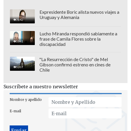
de empleo para los individuos con
autismo con edades entre los 16 y los 18
Expresidente Boric alista nuevos viajes a
Uruguay y Alemania
años.
7642
Lucho Miranda respondió sabiamente a
frase de Camila Flores sobre la
5941
discapacidad
"La Resurrección de Cristo" de Mel
Gibson confirmó estreno en cines de
5207
Chile
Suscríbete a nuestro newsletter
Nombre y apellido
E-mail