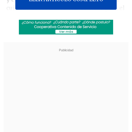
cuidado
de los niños con autismo para el
final de 2027.
El documento subraya la
importancia de
un diagnóstico y una intervención
tempranos
, y señala que la educación
sobre el autismo será incluida en los
programas de formación vocacional para
los profesionales que trabajan con niños.
Los centros comunitarios de servicio de
salud de la ciudad ofrecerán servicios de
detección de autismo para niños de entre
0 y 6 años.
Revisa también