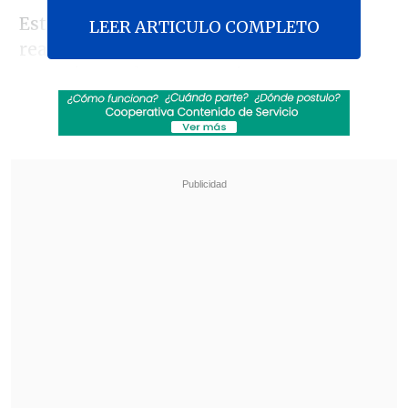
Esta mesa busca reflexionar sobre la
LEER ARTICULO COMPLETO
realidad China actual en donde las
energías verdes van estrictamente
relacionadas con un cambio de vida de la
población.
La erradicación de la
extrema pobreza con cifras
significativas en provincias interiores
chinas y el cambio de la matriz
energética dejan atrás una imagen de
China
, con altos niveles de
contaminación y en donde el uso
progresivo de energías limpias ha
pasado a ser una política de Estado.
Revisa también