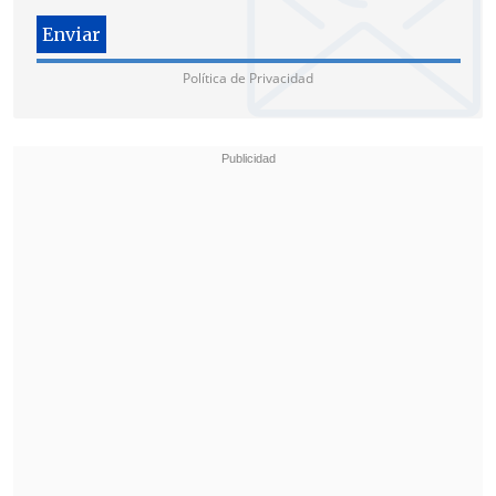
Política de Privacidad
La cita estará coordinada por Marcos
Cordeiro, del Departamento de Ciências
Políticas e Econômicas UNESP-Marília;
Gustavo Santillán, de Conicet-
Universidad Nacional de Córdoba; y
Mónica Ahumada, de la Facultad de
Humanidades de la Usach.