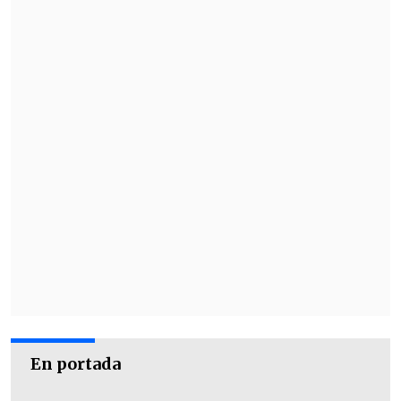
Los encuentros se realizarán en CEPEC
Usach (Cruz de Sur 77, estación Escuela
Militar), IDEA Usach (Román Díaz 89,
estación Manuel Montt) y en el campus
Usach, en Alameda 3363.
En portada