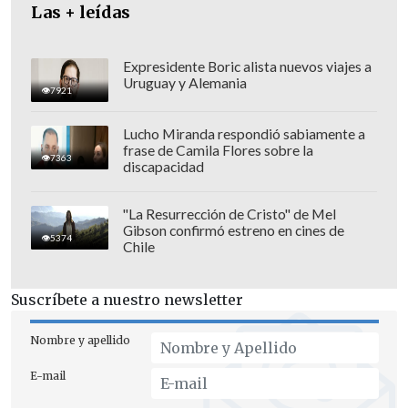
específicas aumentan la vulnerabilidad
Las + leídas
de la región y del Estado al no tener
respuesta ni recursos económicos.
Expresidente Boric alista nuevos viajes a
Uruguay y Alemania
"Este simposio busca hacer un cruce
7921
entre la experiencia china actual y las
Lucho Miranda respondió sabiamente a
realidades latinoamericanas,
frase de Camila Flores sobre la
7363
discapacidad
reconociendo que existen actores
políticos y financieros, que interfieren
"La Resurrección de Cristo" de Mel
en la búsqueda de soluciones, pero que al
Gibson confirmó estreno en cines de
5374
mismo tiempo es posible avanzar en
Chile
espacios de modernización, cooperación
común y en cruces interculturales
Suscríbete a nuestro newsletter
China-ALC", precisan.
Nombre y apellido
E-mail