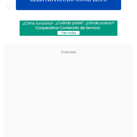
y ya ofrece funciones musicales
programadas todos los días.
Revisa también
Creciendo Juntos: La semana mundial de la
lactancia materna
Conductor de inDrive gana automóvil
eléctrico tras campaña nacional de beneficios
Construido originalmente para el King's
Cross Theatre de Sídney, Australia, este
órgano es
uno de los dos únicos órganos
de cine que existen en China.
Fue
adquirido en 2012 por el coleccionista
Hu
Youyi
, quien lo donó al museo ubicado en