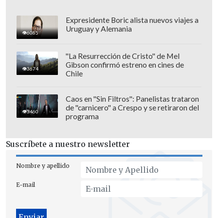
Expresidente Boric alista nuevos viajes a
Uruguay y Alemania
6085
"La Resurrección de Cristo" de Mel
Gibson confirmó estreno en cines de
3674
Chile
Caos en "Sin Filtros": Panelistas trataron
de "carnicero" a Crespo y se retiraron del
3460
programa
El Museo del Órgano de Gulangyu se
Suscríbete a nuestro newsletter
encuentra en el Edificio Octogonal
(Bagua Lou), una estructura construida
Nombre y apellido
en 1907 que combina estilos
E-mail
arquitectónicos griegos, romanos,
islámicos y chinos. El museo es único en