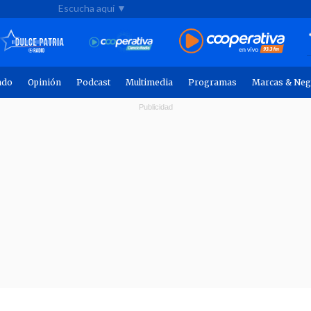
Escucha aquí ▼
ndo
Opinión
Podcast
Multimedia
Programas
Marcas & Neg