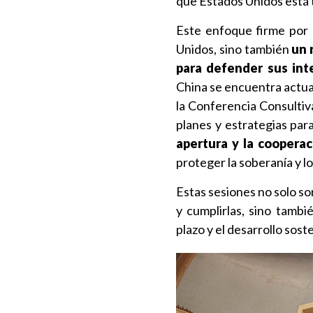
que Estados Unidos está t
Este enfoque firme por 
Unidos, sino también
un 
para defender sus int
China se encuentra actua
la Conferencia Consultiva
planes y estrategias para
apertura y la cooperac
proteger la soberanía y l
Estas sesiones no solo so
y cumplirlas, sino tamb
plazo y el desarrollo sost