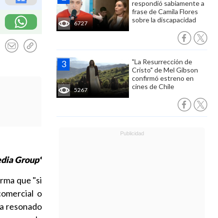
respondió sabiamente a
frase de Camila Flores
sobre la discapacidad
6727
"La Resurrección de
Cristo" de Mel Gibson
confirmó estreno en
cines de Chile
5267
edia Group*
irma que "si
comercial o
 ha resonado