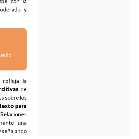
mpe con la
moderado y
queño
refleja la
citivas
de
es sobre los
texto para
Relaciones
urante una
 señalando