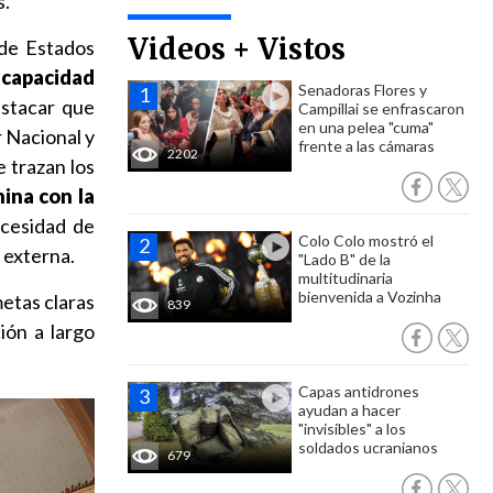
s.
Videos + Vistos
 de Estados
u capacidad
Senadoras Flores y
stacar que
Campillai se enfrascaron
en una pelea "cuma"
 Nacional y
frente a las cámaras
2202
e trazan los
ina con la
ecesidad de
Colo Colo mostró el
 externa.
"Lado B" de la
multitudinaria
bienvenida a Vozinha
metas claras
839
ión a largo
Capas antidrones
ayudan a hacer
"invisibles" a los
soldados ucranianos
679