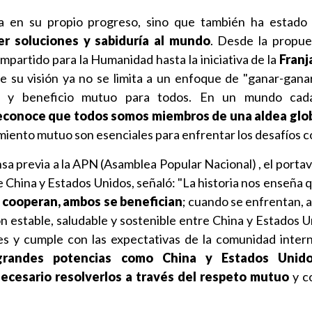
a en su propio progreso, sino que también ha estado 
r soluciones y sabiduría al mundo
. Desde la propue
artido para la Humanidad hasta la iniciativa de la
Franj
 su visión ya no se limita a un enfoque de "ganar-ganar
ia y beneficio mutuo para todos. En un mundo ca
econoce que todos somos miembros de una aldea glo
miento mutuo son esenciales para enfrentar los desafíos 
sa previa a la APN (Asamblea Popular Nacional) , el portav
e China y Estados Unidos, señaló: "La historia nos enseña 
 cooperan, ambos se benefician
; cuando se enfrentan, 
ón estable, saludable y sostenible entre China y Estados U
es y cumple con las expectativas de la comunidad intern
grandes potencias como China y Estados Unid
necesario resolverlos a través del respeto mutuo
y c