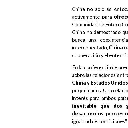
China no solo se enfoc
activamente para
ofrece
Comunidad de Futuro Comp
China ha demostrado que
busca una coexistenc
interconectado,
China r
cooperación y el entendi
En la conferencia de pren
sobre las relaciones entr
China y Estados Unidos
perjudicados. Una relaci
interés para ambos país
inevitable que dos 
desacuerdos
, pero
es 
igualdad de condiciones".