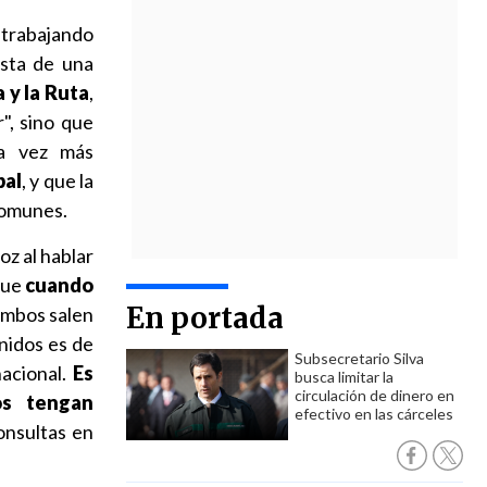
trabajando
sta de una
a y la Ruta
,
", sino que
da vez más
bal
, y que la
comunes.
oz al hablar
que
cuando
En portada
ambos salen
nidos es de
Subsecretario Silva
acional.
Es
busca limitar la
circulación de dinero en
os tengan
efectivo en las cárceles
onsultas en