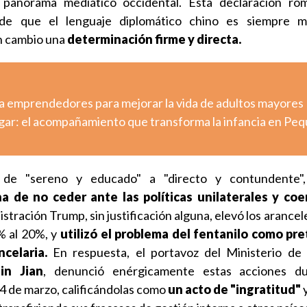
panorama mediático occidental. Esta declaración ro
l de que el lenguaje diplomático chino es siempre 
n cambio una
determinación firme y directa.
a emprendedores para mejorar la vida de adultos mayores
ugar: el acompañamiento que transforma la infancia en Pe
de "sereno y educado" a "directo y contundente", 
 de no ceder ante las políticas unilaterales y coer
stración Trump, sin justificación alguna, elevó los arancel
% al 20%, y
utilizó el problema del fentanilo como pre
ncelaria.
En respuesta, el portavoz del Ministerio de 
Lin Jian
, denunció enérgicamente estas acciones d
 4 de marzo, calificándolas como
un acto de "ingratitud"
y