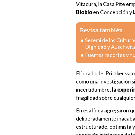
Vitacura, la Casa Pite em
Biobío
en Concepción y la
Revisa también
Seremi de las Cultura
Dignidad y Auschwit
Fuertes recortes y n
El jurado del Pritzker va
como una investigación sin
incertidumbre,
la experi
fragilidad sobre cualquie
En esa línea agregaron qu
deliberadamente inacaba
estructurado, optimista 
condición intrínseca de la