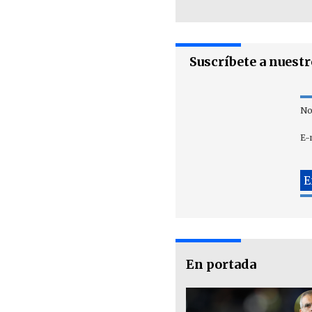
Suscríbete a nuest
No
E-
En portada