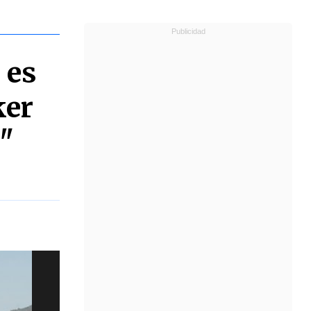
 es
ker
a"