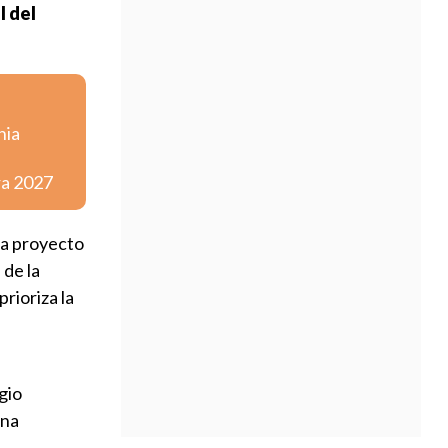
l del
nia
ra 2027
da proyecto
 de la
prioriza la
gio
una