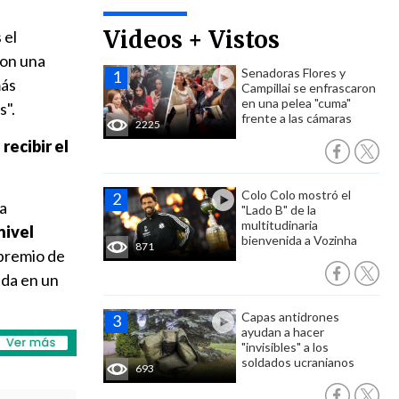
Videos + Vistos
 el
con una
Senadoras Flores y
más
Campillai se enfrascaron
en una pelea "cuma"
s".
frente a las cámaras
2225
recibir el
.
Colo Colo mostró el
la
"Lado B" de la
multitudinaria
nivel
bienvenida a Vozinha
871
 premio de
ada en un
Capas antidrones
ayudan a hacer
"invisibles" a los
soldados ucranianos
693