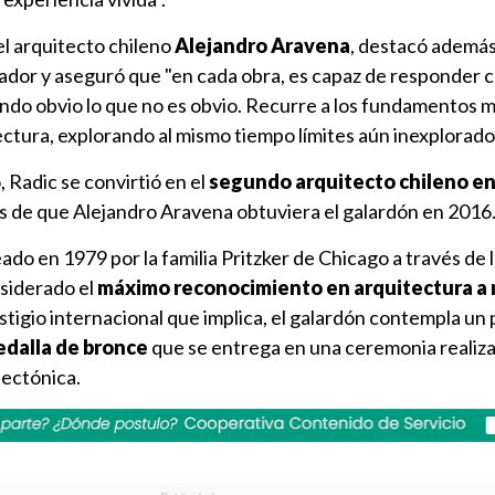
el arquitecto chileno
Alejandro Aravena
, destacó además
ador y aseguró que "en cada obra, es capaz de responder 
iendo obvio lo que no es obvio. Recurre a los fundamentos 
tectura, explorando al mismo tiempo límites aún inexplorado
 Radic se convirtió en el
segundo arquitecto chileno en 
s de que Alejandro Aravena obtuviera el galardón en 2016
ado en 1979 por la familia Pritzker de Chicago a través de 
siderado el
máximo reconocimiento en arquitectura a 
tigio internacional que implica, el galardón contempla un
edalla de bronce
que se entrega en una ceremonia realiz
tectónica.