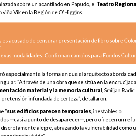
plazada sobre un acantilado en Papudo, el
Teatro Regiona
 viña Vik en la Región de O'Higgins.
s es acusado de censurar presentación de libro sobre Colo
z
uevas modalidades: Confirman cambios para Fondos Cultu
loró especialmente la forma en que el arquitecto aborda ca
gular. "A través de una obra que se sitúa en la encrucijada
mentación material y la memoria cultural
, Smiljan Radic 
r pretensión infundada de certeza", detallaron.
e "
sus edificios parecen temporales
, inestables o
dos —casi a punto de desaparecer—, pero ofrecen un refu
y discretamente alegre, abrazando la vulnerabilidad como 
 experiencia vivida".