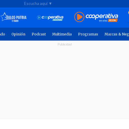
Escucha aquí ▼
ndo
Opinión
Podcast
Multimedia
Programas
Marcas & Neg