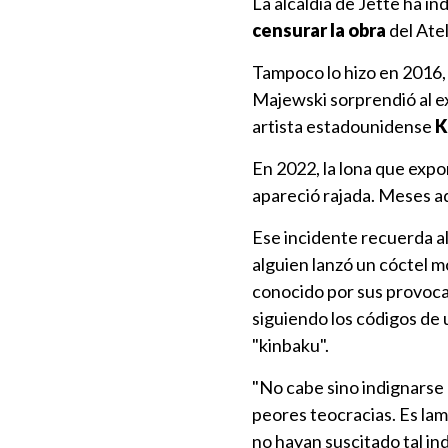
La alcaldía de Jette ha ind
censurar la obra
del Ate
Tampoco lo hizo en 2016,
Majewski sorprendió al ex
artista estadounidense
K
En 2022, la lona que expo
apareció rajada. Meses ad
Ese incidente recuerda a
alguien lanzó un cóctel m
conocido por sus provoc
siguiendo los códigos de
"kinbaku".
"No cabe sino indignarse
peores teocracias. Es la
no hayan suscitado tal in