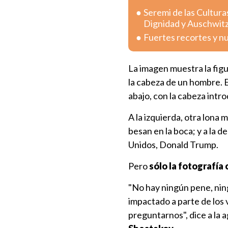
Seremi de las Cultura
Dignidad y Auschwit
Fuertes recortes y n
La imagen muestra la fig
la cabeza de un hombre. El
abajo, con la cabeza intro
A la izquierda, otra lona
besan en la boca; y a la 
Unidos, Donald Trump.
Pero
sólo la fotografía
"No hay ningún pene, nin
impactado a parte de los 
preguntarnos", dice a la 