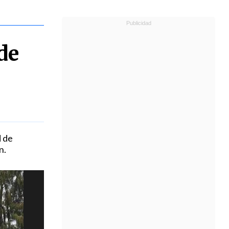
de
d de
n.