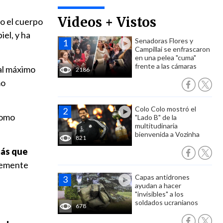
Videos + Vistos
o el cuerpo
iel, y ha
Senadoras Flores y
Campillai se enfrascaron
en una pelea "cuma"
frente a las cámaras
al máximo
2186
mo
Colo Colo mostró el
como
"Lado B" de la
multitudinaria
bienvenida a Vozinha
821
más que
blemente
Capas antidrones
ayudan a hacer
"invisibles" a los
soldados ucranianos
678