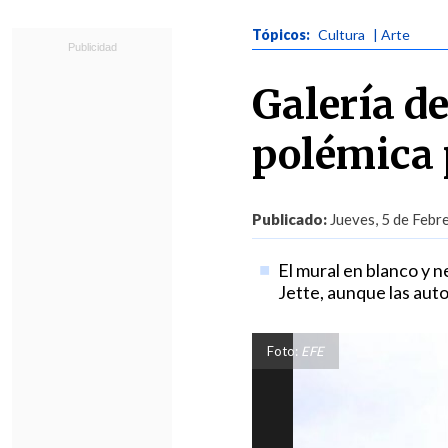
Tópicos:
Cultura
| Arte
Galería de
polémica 
Publicado:
Jueves, 5 de Febr
El mural en blanco y n
Jette, aunque las auto
Foto:
EFE