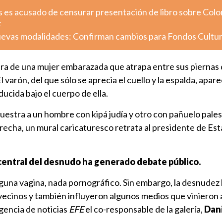
s es acusado de censurar presentación de libro sobre Colo
z
uevas modalidades: Confirman cambios para Fondos Cultu
ura de una mujer embarazada que atrapa entre sus piernas
 varón, del que sólo se aprecia el cuello y la espalda, apar
ducida bajo el cuerpo de ella.
 muestra a un hombre con kipá judía y otro con pañuelo pale
derecha, un mural caricaturesco retrata al presidente de Es
 central del desnudo ha generado debate público.
guna vagina, nada pornográfico. Sin embargo, la desnudez
vecinos y también influyeron algunos medios que vinieron 
agencia de noticias
EFE
el co-responsable de la galería,
Dani