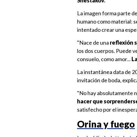
Shestakov.
La imagen forma parte de
humano como material: se h
intentado crear una espec
"Nace de una
reflexión 
los dos cuerpos. Puede 
consuelo, como amor...
La
La instantánea data de 20
invitación de boda, expli
"No hay absolutamente na
hacer que sorprenderse
satisfecho por el inesper
Orina y fuego