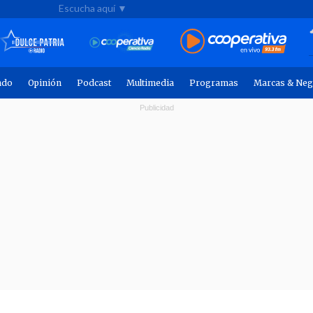
Escucha aquí ▼
ndo
Opinión
Podcast
Multimedia
Programas
Marcas & Neg