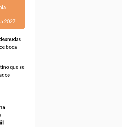
nia
ra 2027
 desnudas
ece boca
stino que se
tados
 ha
a
il