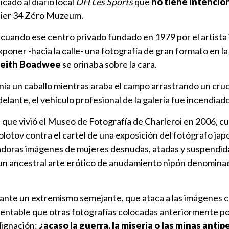
icado al diario local
DH Les Sports
que
no tiene intenció
lier 34 Zéro Muzeum.
 cuando ese centro privado fundado en 1979 por el artist
poner -hacia la calle- una fotografía de gran formato en la
eith Boadwee
se orinaba sobre la cara.
nía un caballo mientras araba el campo arrastrando un cruc
elante, el vehículo profesional de la galería fue incendiado
l que vivió el Museo de Fotografía de Charleroi en 2006, c
olotov contra el cartel de una exposición del fotógrafo ja
adoras imágenes de mujeres desnudas, atadas y suspendid
 un ancestral arte erótico de anudamiento nipón denomina
 ante un extremismo semejante, que ataca a las imágenes 
mentable que otras fotografías colocadas anteriormente p
dignación:
¿acaso la guerra, la miseria o las minas anti