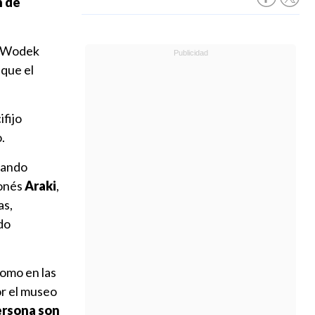
n de
a Wodek
 que el
ifijo
.
uando
ponés
Araki
,
as,
do
como en las
or el museo
persona son