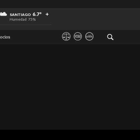
+
+
+
6.7°
SANTIAGO
Humedad
75%
ocios