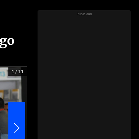
ago
1
/ 11