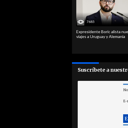
7685
Expresidente Boric alista nu
viajes a Uruguay y Alemania
Suscríbete a nuest
No
E-