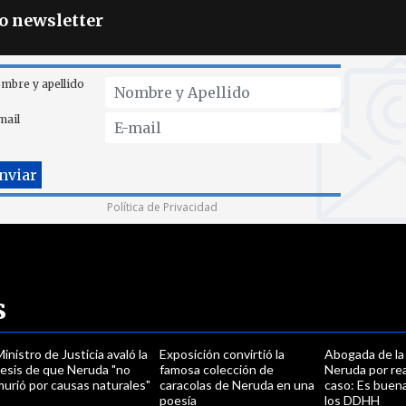
ro newsletter
mbre y apellido
mail
Política de Privacidad
s
inistro de Justicia avaló la
Exposición convirtió la
Abogada de la 
tesis de que Neruda "no
famosa colección de
Neruda por re
urió por causas naturales"
caracolas de Neruda en una
caso: Es buena
poesía
los DDHH