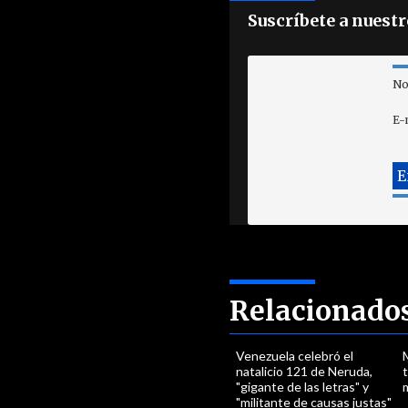
Suscríbete a nuest
No
E-
Relacionado
Venezuela celebró el
M
natalicio 121 de Neruda,
"gigante de las letras" y
m
"militante de causas justas"