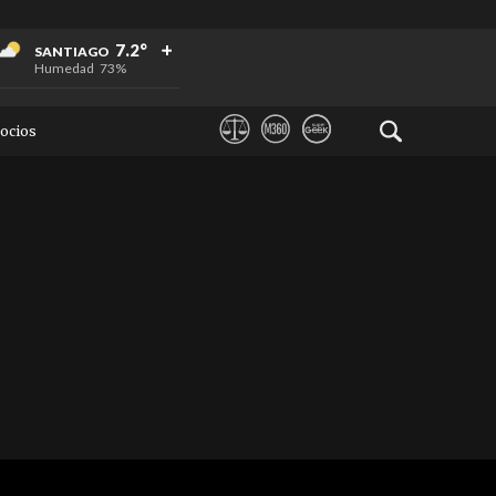
+
+
+
7.2°
SANTIAGO
Humedad
73%
ocios