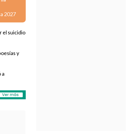
ra 2027
 el suicidio
poesías y
 a