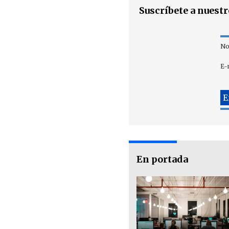
Suscríbete a nuest
No
E-
En portada