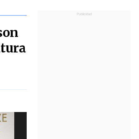
son
atura