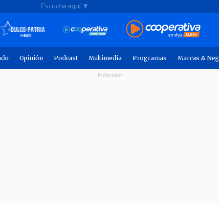
Escucha aquí ▼
ndo
Opinión
Podcast
Multimedia
Programas
Marcas & Neg