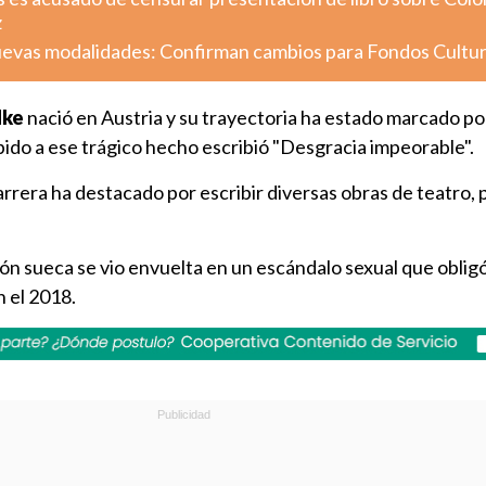
z
uevas modalidades: Confirman cambios para Fondos Cultu
dke
nació en Austria y su trayectoria ha estado marcado por
ido a ese trágico hecho escribió "Desgracia impeorable".
arrera ha destacado por escribir diversas obras de teatro, 
ción sueca se vio envuelta en un escándalo sexual que obligó
 el 2018.