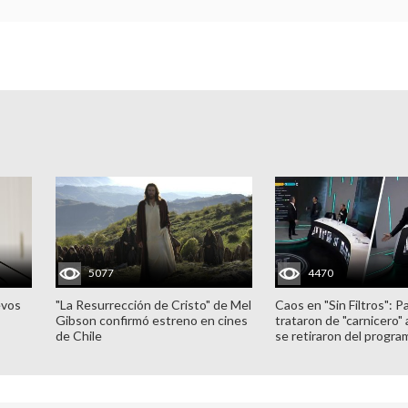
5077
4470
evos
"La Resurrección de Cristo" de Mel
Caos en "Sin Filtros": P
Gibson confirmó estreno en cines
trataron de "carnicero"
de Chile
se retiraron del progra