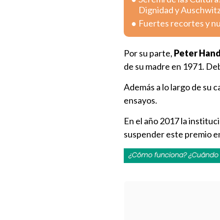
Dignidad y Auschwit
Fuertes recortes y n
Por su parte,
Peter Han
de su madre en 1971. Deb
Además a lo largo de su c
ensayos.
En el año 2017 la institu
suspender este premio en