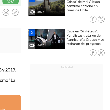
Cristo" de Mel Gibson
confirmó estreno en
cines de Chile
5077
Caos en "Sin Filtros":
Panelistas trataron de
"carnicero" a Crespo y se
retiraron del programa
4470
8 y 2019.
como "La
nia