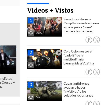
Videos + Vistos
Senadoras Flores y
Campillai se enfrascaron
en una pelea "cuma"
frente a las cámaras
2099
Colo Colo mostró el
"Lado B" de la
multitudinaria
bienvenida a Vozinha
715
anelistas
 a Crespo y
Capas antidrones
ma
ayudan a hacer
"invisibles" a los
soldados ucranianos
662