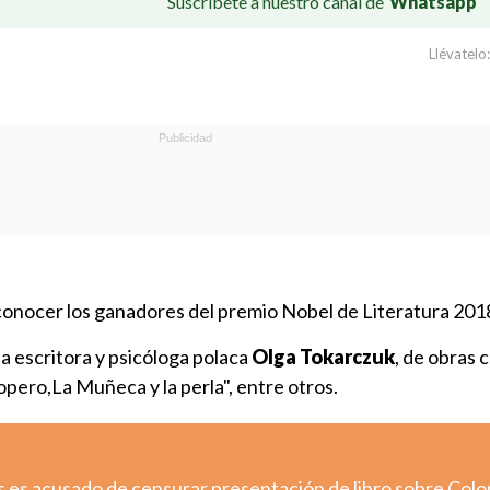
Suscríbete a nuestro canal de
Whatsapp
Llévatelo:
conocer los ganadores del premio Nobel de Literatura 201
a escritora y psicóloga polaca
Olga Tokarczuk
, de obras 
opero,La Muñeca y la perla", entre otros.
s es acusado de censurar presentación de libro sobre Colo