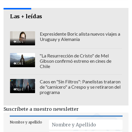
Las + leídas
Expresidente Boric alista nuevos viajes a
Uruguay y Alemania
5501
"La Resurrección de Cristo" de Mel
Gibson confirmó estreno en cines de
3381
Chile
Caos en "Sin Filtros": Panelistas trataron
Los principales nominados a
de "carnicero" a Crespo y se retiraron del
3261
programa
los Tony
Suscríbete a nuestro newsletter
La nominación de Radcliffe fue
adelantada por la cadena
CBS
, que
Nombre y apellido
también reveló que
el premio a Mejor