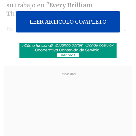
su trabajo en
"Every Brilliant
Thing"
('Las cosas extraordinarias')
LEER ARTICULO COMPLETO
Es la segunda nominación de Radcliffe a
los premios considerados como
los
"Oscar" de la industria del teatro
, luego
de
llevarse el galardón como Mejor
Actor de Reparto en un Musical en 2024
por su rol de "Charley Kringas"
en la
reposición del clásico
"Merrily We Roll
Along"
de Stephen Sondheim.
Revisa también
Seremi de las Culturas es acusado de censurar
presentación de libro sobre Colonia Dignidad y
Auschwitz