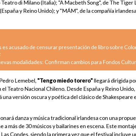
 Teatro di Milano (Italia); "A Macbeth Song", de The Tiger L
 (España y Reino Unido); y "MÁM", de la compañía irlandes
s es acusado de censurar presentación de libro sobre Colo
z
uevas modalidades: Confirman cambios para Fondos Cultu
e Pedro Lemebel,
"Tengo miedo torero"
llegará dirigida po
n el Teatro Nacional Chileno. Desde España y Reino Unido,
 una versión oscura y poética del clásico de Shakespeare 
ionará danza y música tradicional irlandesa con una propu
a más de 30 músicos y bailarines en escena. Este montaj
 Las Condes, siendo la primera vez que el festival incluye u