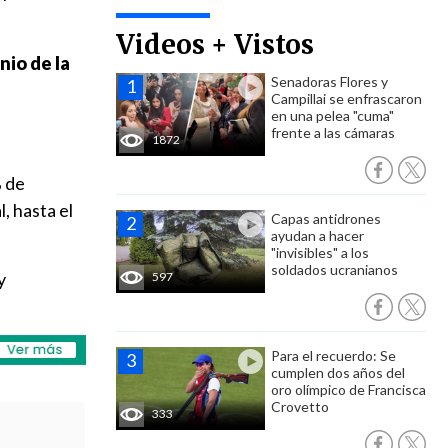
Videos + Vistos
io de la
Senadoras Flores y
Campillai se enfrascaron
en una pelea "cuma"
frente a las cámaras
1872
% de
, hasta el
Capas antidrones
ayudan a hacer
"invisibles" a los
soldados ucranianos
y
597
Para el recuerdo: Se
cumplen dos años del
oro olímpico de Francisca
Crovetto
333