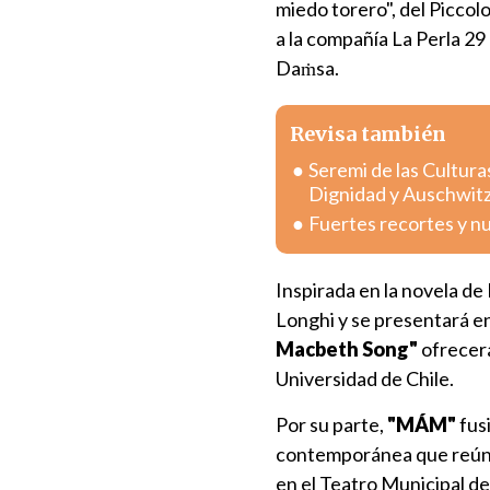
miedo torero", del Piccolo
a la compañía La Perla 29
Daṁsa.
Revisa también
Seremi de las Cultura
Dignidad y Auschwit
Fuertes recortes y n
Inspirada en la novela d
Longhi y se presentará e
Macbeth Song"
ofrecerá
Universidad de Chile.
Por su parte,
"MÁM"
fus
contemporánea que reúne 
en el Teatro Municipal de