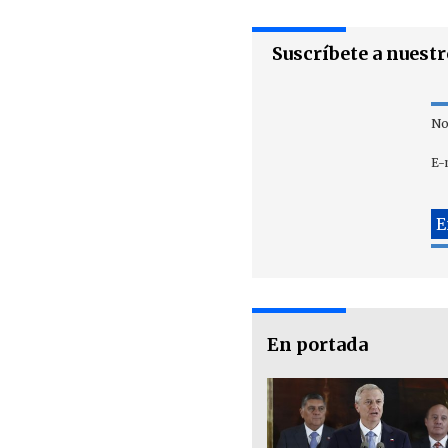
Suscríbete a nuest
No
E-
En portada