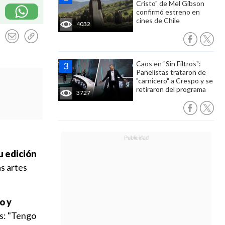
Cristo" de Mel Gibson
confirmó estreno en
cines de Chile
4032
Caos en "Sin Filtros":
Panelistas trataron de
"carnicero" a Crespo y se
retiraron del programa
3727
u edición
as artes
o y
es: "Tengo