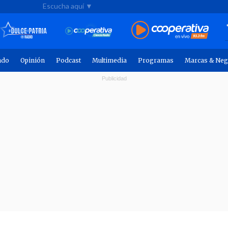
Escucha aquí ▼
ndo
Opinión
Podcast
Multimedia
Programas
Marcas & Neg