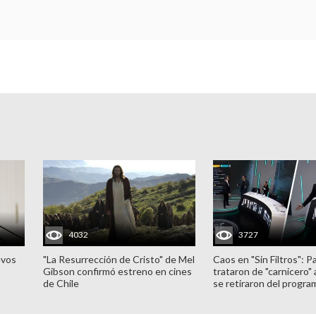
4032
3727
evos
"La Resurrección de Cristo" de Mel
Caos en "Sin Filtros": P
Gibson confirmó estreno en cines
trataron de "carnicero"
de Chile
se retiraron del progra