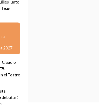
illies junto
a Teaċ
nia
ra 2027
r Claudio
"A
en el Teatro
esta
e debutará
n