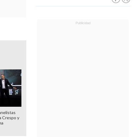
anelistas
 a Crespo y
ma