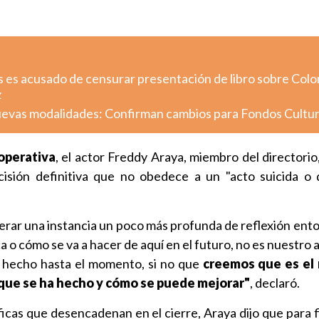
s es acusado de censurar presentación de libro sobre Colo
z
uevas modalidades: Confirman cambios para Fondos Cultu
operativa
, el actor Freddy Araya, miembro del directorio
isión definitiva que no obedece a un "acto suicida o
rar una instancia un poco más profunda de reflexión ent
ca o cómo se va a hacer de aquí en el futuro, no es nuestro a
n hecho hasta el momento, si no que
creemos que es el
 que se ha hecho y cómo se puede mejorar"
, declaró.
ficas que desencadenan en el cierre, Araya dijo que para f