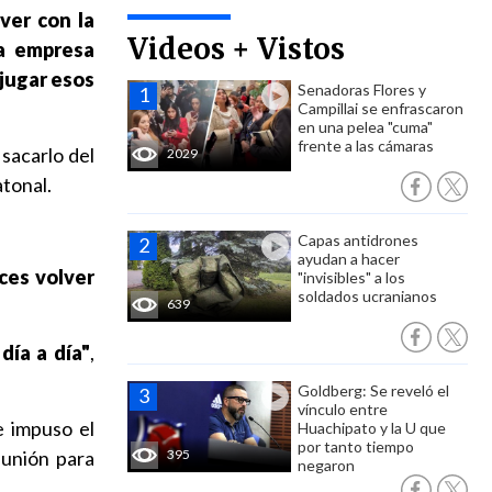
ver con la
Videos + Vistos
la empresa
njugar esos
Senadoras Flores y
Campillai se enfrascaron
en una pelea "cuma"
frente a las cámaras
sacarlo del
2029
tonal.
Capas antidrones
ayudan a hacer
ces volver
"invisibles" a los
soldados ucranianos
639
día a día"
,
Goldberg: Se reveló el
vínculo entre
e impuso el
Huachipato y la U que
por tanto tiempo
eunión para
395
negaron