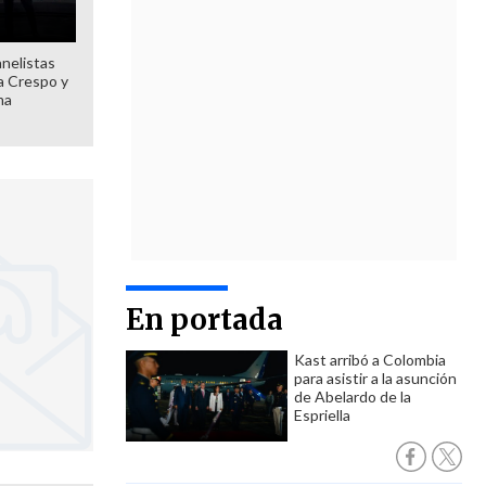
anelistas
 a Crespo y
ma
En portada
Kast arribó a Colombia
para asistir a la asunción
de Abelardo de la
Espriella