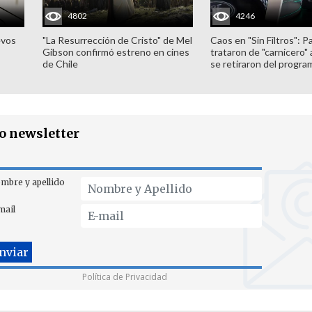
4802
4246
evos
"La Resurrección de Cristo" de Mel
Caos en "Sin Filtros": P
Gibson confirmó estreno en cines
trataron de "carnicero"
de Chile
se retiraron del progra
ro newsletter
mbre y apellido
mail
Política de Privacidad