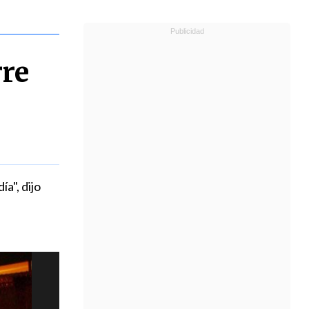
rre
a", dijo