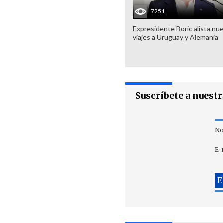
7251
Expresidente Boric alista nu
viajes a Uruguay y Alemania
Suscríbete a nuest
No
E-