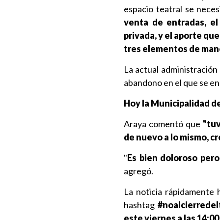
espacio teatral se nece
venta de entradas, el
privada, y el aporte qu
tres elementos de maner
La actual administración
abandono en el que se en
Hoy la Municipalidad de 
Araya comentó que
"tuv
de nuevo a lo mismo, c
"
E
s bien doloroso per
agregó.
La noticia rápidamente 
hashtag
#noalcierrede
este viernes a las 14:00