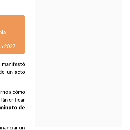
nia
ra 2027
, manifestó
 de un acto
orno a cómo
fán criticar
 minuto de
inanciar un