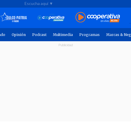
Escucha aquí ▼
ndo
Opinión
Podcast
Multimedia
Programas
Marcas & Neg