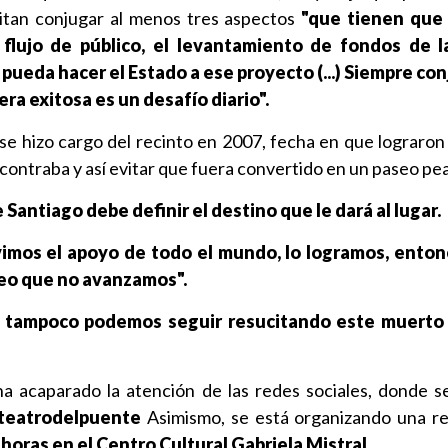
sitan conjugar al menos tres aspectos
"que tienen que 
 flujo de público, el levantamiento de fondos de 
e pueda hacer el Estado a ese proyecto (...) Siempre co
a exitosa es un desafío diario".
 se hizo cargo del recinto en 2007, fecha en que lograron 
contraba y así evitar que fuera convertido en un paseo pea
Santiago debe definir el destino que le dará al lugar.
imos el apoyo de todo el mundo, lo logramos, enton
reo que no avanzamos".
o tampoco podemos seguir resucitando este muerto 
ha acaparado la atención de las redes sociales, donde s
lteatrodelpuente
Asimismo, se está organizando una r
 horas en el Centro Cultural Gabriela Mistral.