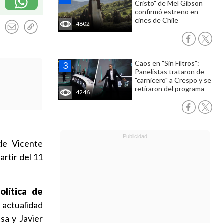
Cristo" de Mel Gibson
confirmó estreno en
cines de Chile
4802
Caos en "Sin Filtros":
Panelistas trataron de
"carnicero" a Crespo y se
retiraron del programa
4246
de Vicente
artir del 11
olítica de
 actualidad
sa y Javier