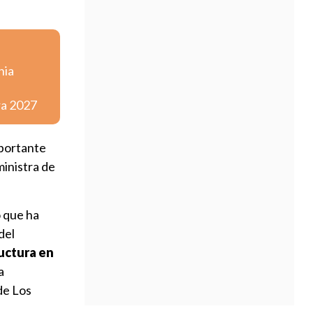
nia
ra 2027
mportante
ministra de
o que ha
del
uctura en
a
de Los