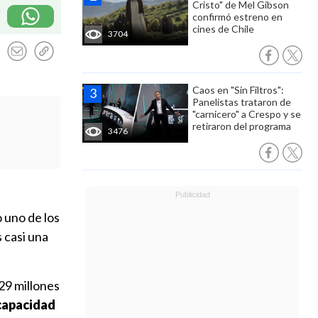
Cristo" de Mel Gibson
confirmó estreno en
cines de Chile
3704
Caos en "Sin Filtros":
Panelistas trataron de
"carnicero" a Crespo y se
retiraron del programa
3476
 uno de los
s casi una
29 millones
 capacidad