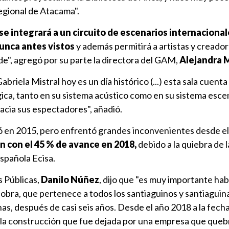
gional de Atacama".
 se integrará a un circuito de escenarios internacional
nunca antes vistos
y además permitirá a artistas y creado
e", agregó por su parte la directora del GAM,
Alejandra 
abriela Mistral hoy es un día histórico (...) esta sala cuent
gica, tanto en su sistema acústico como en su sistema esc
acia sus espectadores", añadió.
ncó en 2015, pero enfrentó grandes inconvenientes desde e
on con el 45 % de avance en 2018,
debido a la quiebra de 
española Ecisa.
s Públicas,
Danilo Núñez
, dijo que "es muy importante ha
bra, que pertenece a todos los santiaguinos y santiaguina
enas, después de casi seis años. Desde el año 2018 a la fech
 la construcción que fue dejada por una empresa que quebr