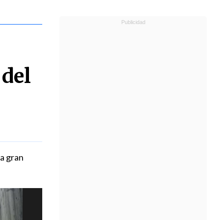
 del
na gran