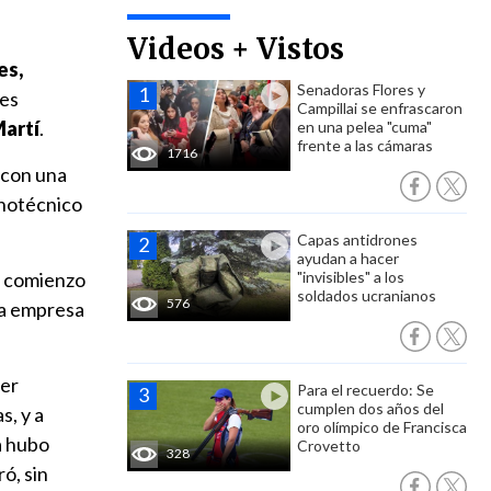
Videos + Vistos
es,
Senadoras Flores y
res
Campillai se enfrascaron
Martí
.
en una pelea "cuma"
frente a las cámaras
1716
a con una
enotécnico
Capas antidrones
ayudan a hacer
l comienzo
"invisibles" a los
soldados ucranianos
576
la empresa
ber
Para el recuerdo: Se
cumplen dos años del
s, y a
oro olímpico de Francisca
a hubo
Crovetto
328
ó, sin