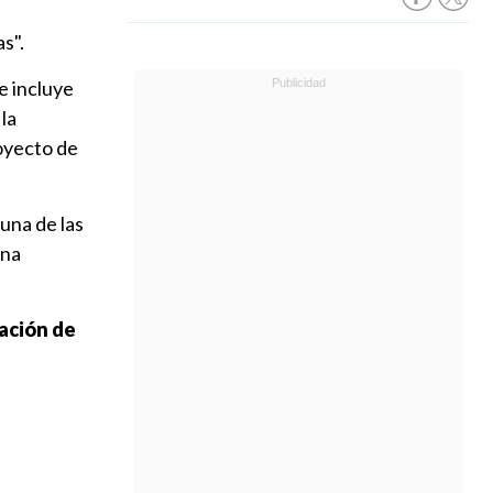
s".
e incluye
la
royecto de
una de las
ana
ración de