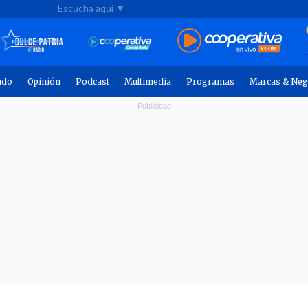
Escucha aquí ▼
ndo
Opinión
Podcast
Multimedia
Programas
Marcas & Neg