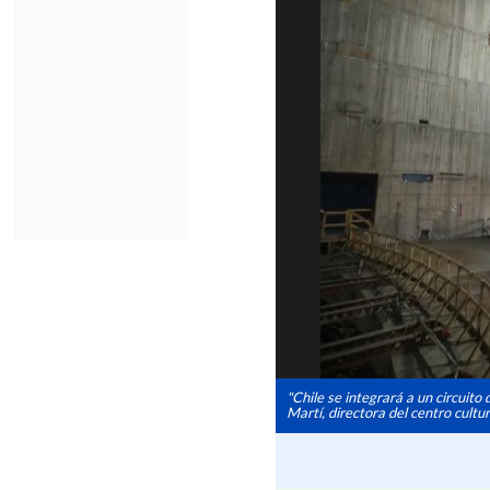
"Chile se integrará a un circuito
Martí, directora del centro cultur