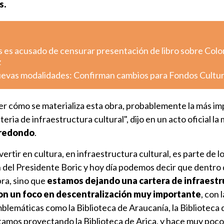
s.
s es acusado de censurar presentación de libro sobre Colo
z
uevas modalidades: Confirman cambios para Fondos Cultu
er cómo se materializa esta obra, probablemente la más i
eria de infraestructura cultural", dijo en un acto oficial la 
rredondo
.
vertir en cultura, en infraestructura cultural, es parte de l
 del Presidente Boric y hoy día podemos decir que dentro 
bra, sino que
estamos dejando una cartera de infraestr
con un foco en descentralización muy importante
, con l
lemáticas como la Biblioteca de Araucanía, la Biblioteca 
tamos proyectando la Biblioteca de Arica, y hace muy poco