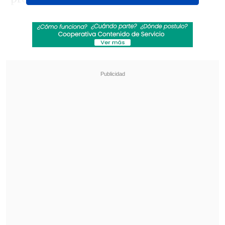
refuerzos para tu equipo en el segundo
semestre?
Revisa también
Elche tuvo a Cepeda como titular en goleada a
Toulouse que cerró su pretemporada
Falleció Jorge Messi, padre de Lionel Messi
Responde con
#CooperativaRefuerzos
en
Twitter
y
Facebook
. También puedes
enviarnos tu mensaje de voz a través del
Whatsapp de Cooperativa, al número
+56978880770.