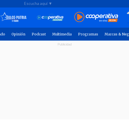
Escucha aquí ▼
ndo
Opinión
Podcast
Multimedia
Programas
Marcas & Neg