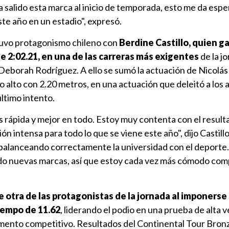
 salido esta marca al inicio de temporada, esto me da esp
te año en un estadio", expresó.
tuvo protagonismo chileno con
Berdine Castillo, quien g
 2:02.21, en una de las carreras más exigentes
de la j
Deborah Rodríguez. A ello se sumó la actuación de Nicolás
to alto con 2.20 metros, en una actuación que deleitó a los 
último intento.
s rápida y mejor en todo. Estoy muy contenta con el resul
n intensa para todo lo que se viene este año", dijo Castill
balanceando correctamente la universidad con el deporte.
 nuevas marcas, así que estoy cada vez más cómodo comp
 otra de las protagonistas de la jornada al imponerse 
iempo de 11.62
, liderando el podio en una prueba de alta v
ento competitivo. Resultados del Continental Tour Bron