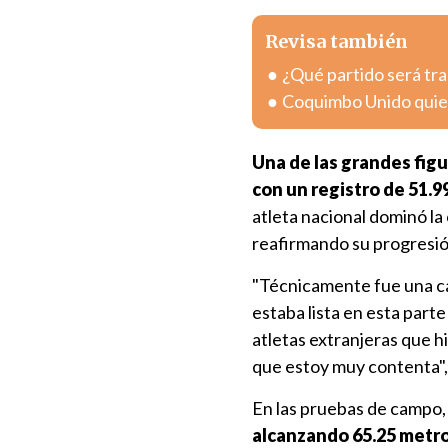
Revisa también
¿Qué partido será tra
Coquimbo Unido quier
Una de las grandes figu
con un registro de 51.99
atleta nacional dominó la 
reafirmando su progresió
"Técnicamente fue una ca
estaba lista en esta part
atletas extranjeras que h
que estoy muy contenta", 
En las pruebas de campo,
alcanzando 65.25 metros