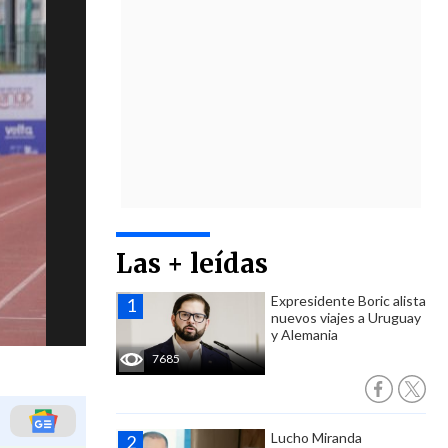
Las + leídas
Expresidente Boric alista
nuevos viajes a Uruguay
y Alemania
7685
Lucho Miranda