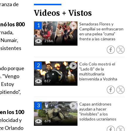
eranza de
Videos + Vistos
anó los 800
Senadoras Flores y
Campillai se enfrascaron
ornada,
en una pelea "cuma"
frente a las cámaras
 Numair,
2184
asistentes
Colo Colo mostró el
tado porque
"Lado B" de la
multitudinaria
o. "Vengo
bienvenida a Vozinha
817
 Estoy
itiendo",
Capas antidrones
ayudan a hacer
en los 100
"invisibles" a los
soldados ucranianos
elocidad y
678
ze Orlando