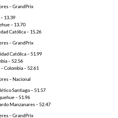
bres – GrandPrix
 – 13.39
ehue – 13.70
dad Católica – 15.26
eres – GrandPrix
idad Católica – 51.99
bia – 52.56
 – Colombia – 52.61
bres – Nacional
lético Santiago – 51.57
quehue – 51.96
rardo Manzanares – 52.47
eres – GrandPrix