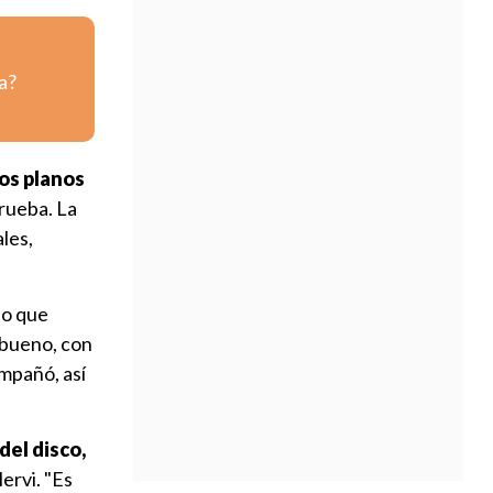
a?
ros planos
prueba. La
ales,
lo que
y bueno, con
ompañó, así
del disco,
ervi. "Es