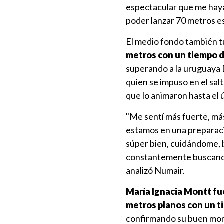
espectacular que me haya
poder lanzar 70 metros es
El medio fondo también 
metros con un tiempo de
superando a la uruguaya 
quien se impuso en el sal
que lo animaron hasta el 
"Me sentí más fuerte, má
estamos en una preparació
súper bien, cuidándome, 
constantemente buscando
analizó Numair.
María Ignacia Montt fue
metros planos con un t
confirmando su buen mom