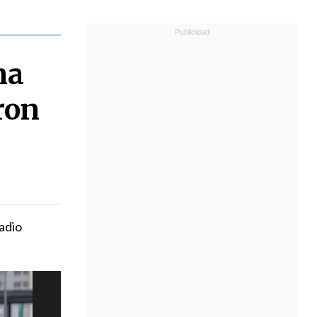
na
ron
tadio