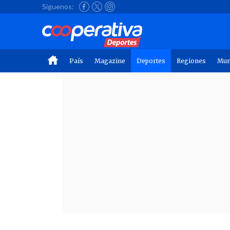
Síguenos:
País
Magazine
Deportes
Regiones
Mu