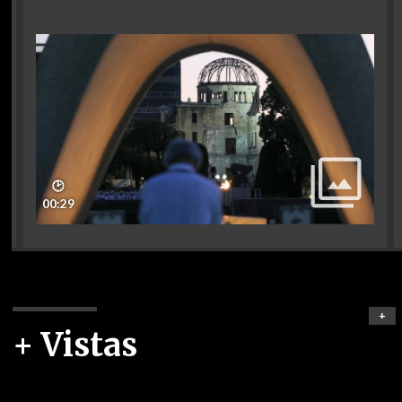
🕑
00:29
+
+ Vistas