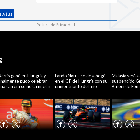
Política de Privacidad
s
orris ganó en Hungría y
Lando Norris se desahogó
Malasia será l
finalmente pudo celebrar
en el GP de Hungría con su
suspendido G
una carrera como campeón
primer triunfo del año
Baréin de Fór