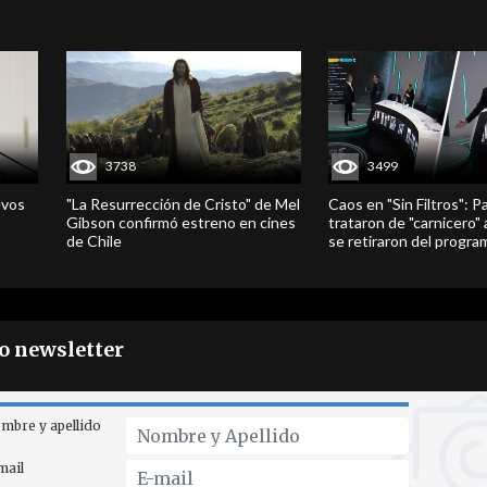
3738
3499
evos
"La Resurrección de Cristo" de Mel
Caos en "Sin Filtros": P
Gibson confirmó estreno en cines
trataron de "carnicero"
de Chile
se retiraron del progra
ro newsletter
mbre y apellido
mail