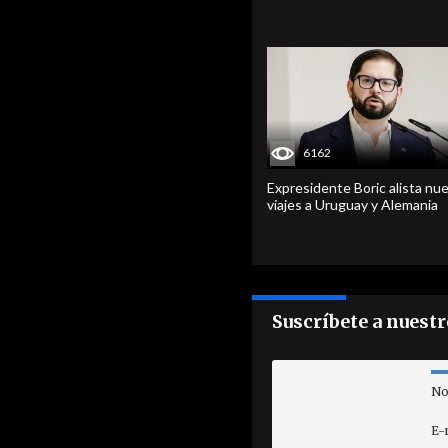
6162
Expresidente Boric alista nu
viajes a Uruguay y Alemania
Suscríbete a nuest
No
E-