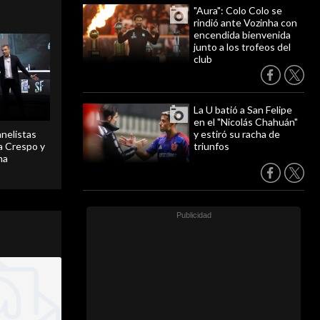
"Aura": Colo Colo se
rindió ante Vozinha con
encendida bienvenida
junto a los trofeos del
club
La U batió a San Felipe
en el "Nicolás Chahuán"
anelistas
y estiró su racha de
 a Crespo y
triunfos
ma