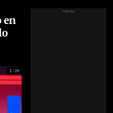
o en
lo
1
/ 20