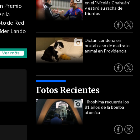
en el "Nicolás Chahuán"
an Premio
y estiró su racha de
en la
triunfos
oto de Red
 líder Lando
Dictan condena en
brutal caso de maltrato
animal en Providencia
Fotos Recientes
Hiroshima recuerda los
81 años de la bomba
atómica