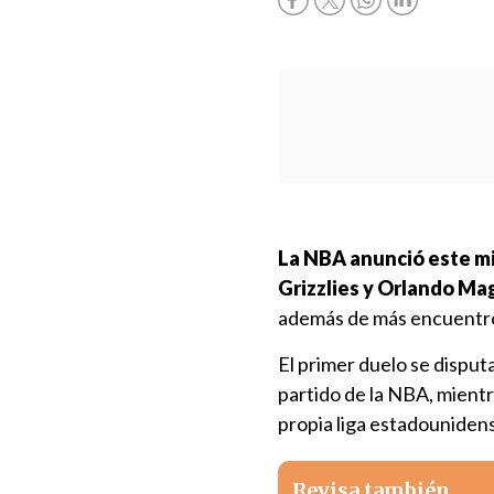
La NBA anunció este mi
Grizzlies y Orlando Ma
además de más encuentro
El primer duelo se disput
partido de la NBA, mient
propia liga estadouniden
Revisa también