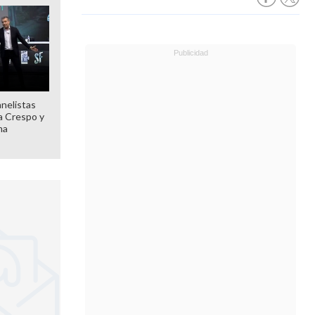
anelistas
 a Crespo y
ma