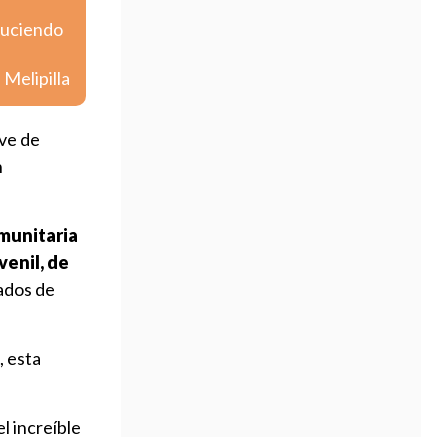
 luciendo
 Melipilla
ive de
n
omunitaria
enil, de
nados de
, esta
l increíble