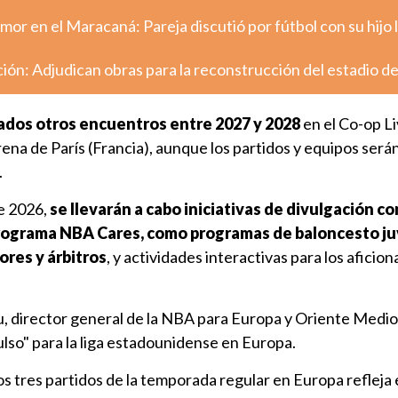
mor en el Maracaná: Pareja discutió por fútbol con su hijo
ción: Adjudican obras para la reconstrucción del estadio de
dos otros encuentros entre 2027 y 2028
en el Co-op L
na de París (Francia), aunque los partidos y equipos será
.
e 2026,
se llevarán a cabo iniciativas de divulgación c
rograma NBA Cares, como programas de baloncesto juv
ores y árbitros
, y actividades interactivas para los aficio
 director general de la NBA para Europa y Oriente Medio
ulso" para la liga estadounidense en Europa.
os tres partidos de la temporada regular en Europa refleja e