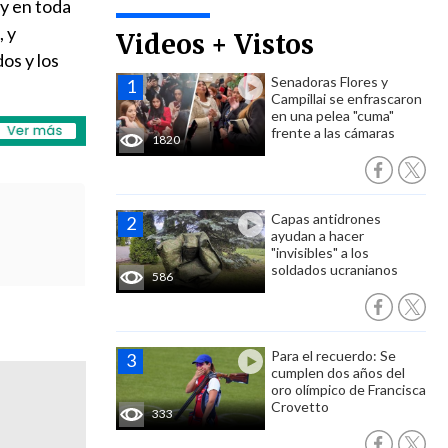
 y en toda
, y
Videos + Vistos
os y los
Senadoras Flores y
Campillai se enfrascaron
en una pelea "cuma"
frente a las cámaras
1820
Capas antidrones
ayudan a hacer
"invisibles" a los
soldados ucranianos
586
Para el recuerdo: Se
cumplen dos años del
oro olímpico de Francisca
Crovetto
333