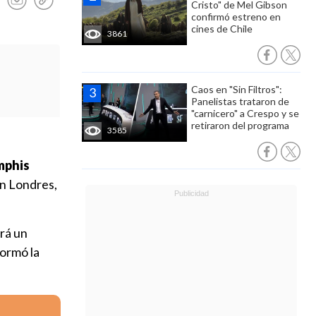
Cristo" de Mel Gibson
confirmó estreno en
cines de Chile
3861
Caos en "Sin Filtros":
Panelistas trataron de
"carnicero" a Crespo y se
retiraron del programa
3585
mphis
en Londres,
ará un
formó la