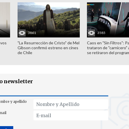
3861
3585
evos
"La Resurrección de Cristo" de Mel
Caos en "Sin Filtros": P
Gibson confirmó estreno en cines
trataron de "carnicero"
de Chile
se retiraron del progra
ro newsletter
mbre y apellido
mail