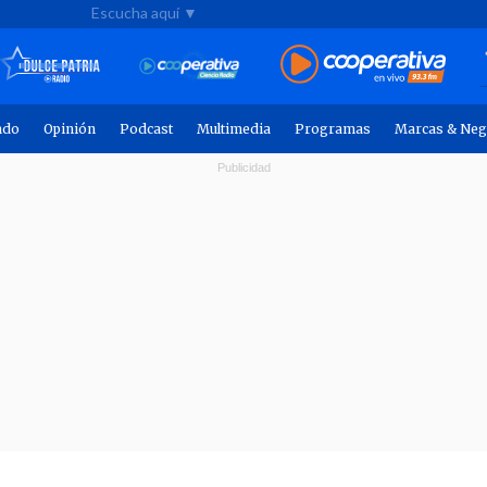
Escucha aquí ▼
ndo
Opinión
Podcast
Multimedia
Programas
Marcas & Neg