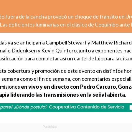
o fuera de la cancha provocó un choque de tránsito en U
Las deficientes luminarias en el clásico de Coquimbo ante
adas ya se anticipan a Campbell Stewart y Matthew Richard
lie Dideriksen y Kevin Quintero, junto a exponentes nac
ificación para completar así un cartel de lujo para la cita 
a cobertura y promoción de este evento en distintos hor
a semana como el fin de semana, con comentarios especiali
nsmisiones
en vivo y en directo con Pedro Carcuro, Gonz
apia liderando las transmisiones en la señal abierta.