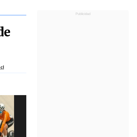
de
cl