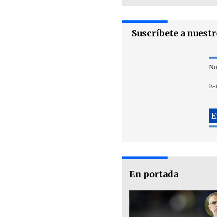
Suscríbete a nuest
No
E-
En portada