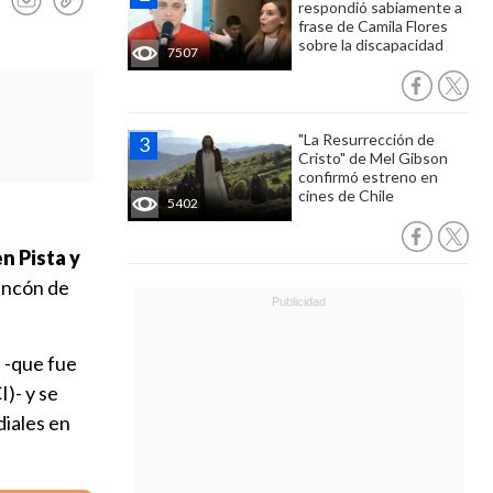
respondió sabiamente a
frase de Camila Flores
sobre la discapacidad
7507
"La Resurrección de
Cristo" de Mel Gibson
confirmó estreno en
cines de Chile
5402
n Pista y
rincón de
n
-que fue
)- y se
diales en