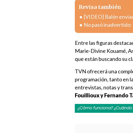
Revisa también
[VIDEO] Balón enviad
No pasó inadvertido: 
Entre las figuras destac
Marie-Divine Kouamé, Ama
que están buscando su clas
TVN ofrecerá una complet
programación, tanto en l
entrevistas, notas y tra
Fouillioux y Fernando T