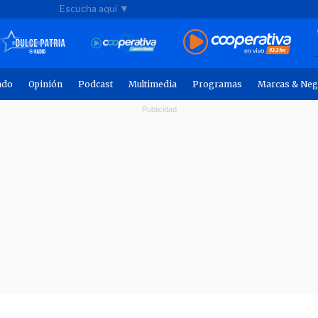
Escucha aquí ▼
ndo
Opinión
Podcast
Multimedia
Programas
Marcas & Neg