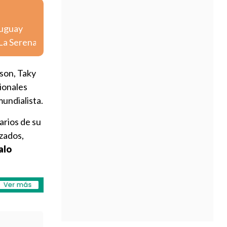
ruguay
 La Serena
son, Taky
ionales
mundialista.
arios de su
zados,
alo