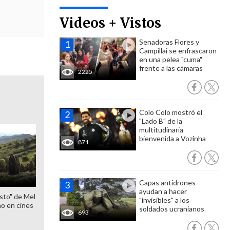
Videos + Vistos
Senadoras Flores y
Campillai se enfrascaron
en una pelea "cuma"
frente a las cámaras
2225
Colo Colo mostró el
"Lado B" de la
multitudinaria
bienvenida a Vozinha
871
Capas antidrones
ayudan a hacer
sto" de Mel
"invisibles" a los
o en cines
soldados ucranianos
693