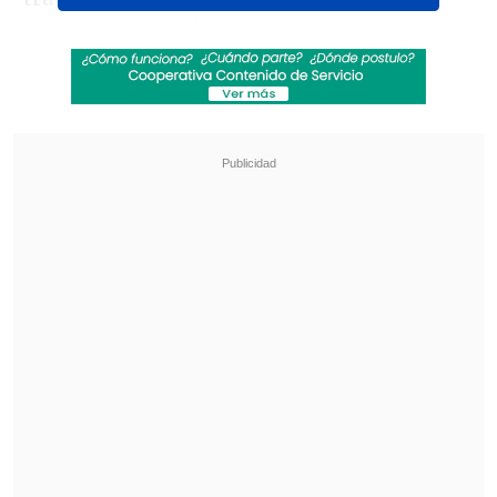
grandes potencias europeas, pero con
una historia que él mismo está
escribiendo con cada pedaleo.
Revisa también
La UC quiere retomar el rumbo ante Cobresal
y sumar confianza antes de la visita a
Estudiantes
Matías Claro, presidente de Cruzados:
Soñamos con llegar a una final en la
Libertadores
Desde hace algunos años forma parte de
una iniciativa impulsada por la Unión
Ciclista Internacional (UCI) para
becar a