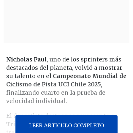
Nicholas Paul
, uno de los sprinters más
destacados del planeta, volvió a mostrar
su talento en el
Campeonato Mundial de
Ciclismo de Pista UCI Chile
2025
,
finalizando cuarto en la prueba de
velocidad individual.
El deportista de 27 años
representa a
Trinidad y Tobago
, un país sin una
LEER ARTICULO COMPLETO
tradición ciclística comparable con las