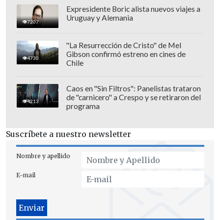
Expresidente Boric alista nuevos viajes a
Uruguay y Alemania
7207
"La Resurrección de Cristo" de Mel
Gibson confirmó estreno en cines de
4730
Chile
Caos en "Sin Filtros": Panelistas trataron
de "carnicero" a Crespo y se retiraron del
4213
programa
"Gracias a la ayuda de la UCI pude
clasificar a dos Juegos Olímpicos.
En el
Suscríbete a nuestro newsletter
Centro Mundial de Ciclismo tenemos las
mejores condiciones y un equipo técnico
Nombre y apellido
de primer nivel. Es un gusto poder
E-mail
representar a mi país desde un lugar así",
complementó.
Su presencia en Chile marcó también un