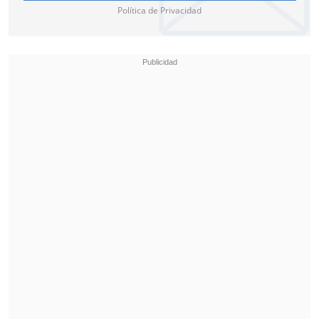
blanca.
Política de Privacidad
El comunicador será velado en la capilla
Santa Irene Walker Martínez 3522, La
Florida desde el mediodía de este
miercoles.
Además, esta noche se realizará un
responso a las 20:00 horas, y sus
funerales serán mañana jueves a las
14:00 horas en el Parque del Recuerdo de
la capital.