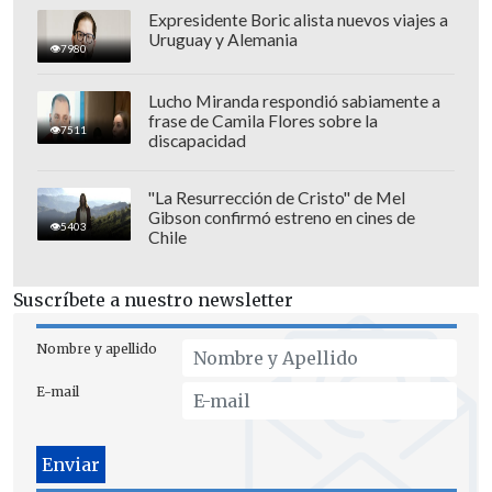
Expresidente Boric alista nuevos viajes a
Uruguay y Alemania
7980
Lucho Miranda respondió sabiamente a
frase de Camila Flores sobre la
7511
discapacidad
"La Resurrección de Cristo" de Mel
Gibson confirmó estreno en cines de
5403
Chile
En televisión, Marwitz es recordado por
su extensa etapa en
Canal 13
, donde
Suscríbete a nuestro newsletter
relató Copas del Mundo y Copas
América, compartiendo transmisiones
Nombre y apellido
con figuras históricas de la estación
E-mail
como
Julio Martínez, Alberto "Tito"
Fouillioux y Néstor Isella, usando como
sello distintivo la recordada chaqueta