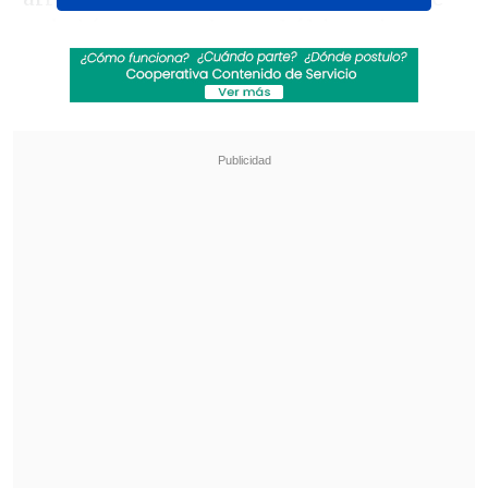
se habían agravado en el último tiempo.
Revisa también
[VIDEO] Balón enviado fuera de la cancha
provocó un choque de tránsito en Uruguay
No pasó inadvertido: Las deficientes
luminarias en el clásico de Coquimbo ante La
Serena
Apodado cariñosamente como el
"Gringo",
Marwitz dejó una huella
significativa en nuestra emisora, donde
formó parte de las transmisiones
deportivas de Ovación en Cooperativa y
Al Aire Libre en Cooperativa
, relatando