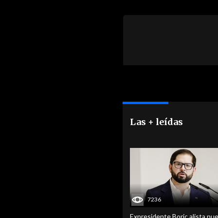
Las + leídas
7236
Expresidente Boric alista nu