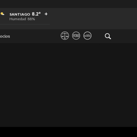
+
+
+
8.2°
SANTIAGO
Humedad
88%
ocios