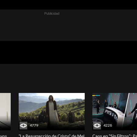
4779
4228
evos
"La Resurrección de Cristo" de Mel
Caos en "Sin Filtros": P