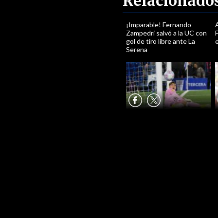
Relacionado
¡Imparable! Fernando
A
Zampedri salvó a la UC con
F
gol de tiro libre ante La
Serena