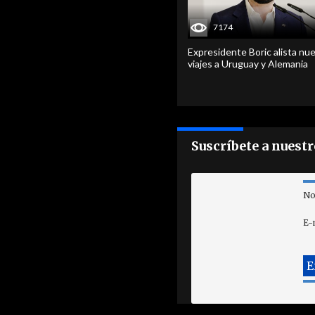
7174
Expresidente Boric alista nu
viajes a Uruguay y Alemania
Suscríbete a nuest
No
E-