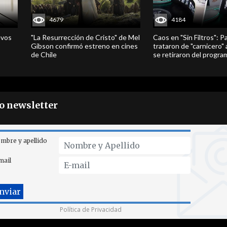
4679
4184
evos
"La Resurrección de Cristo" de Mel
Caos en "Sin Filtros": P
Gibson confirmó estreno en cines
trataron de "carnicero"
de Chile
se retiraron del progra
ro newsletter
mbre y apellido
mail
Política de Privacidad