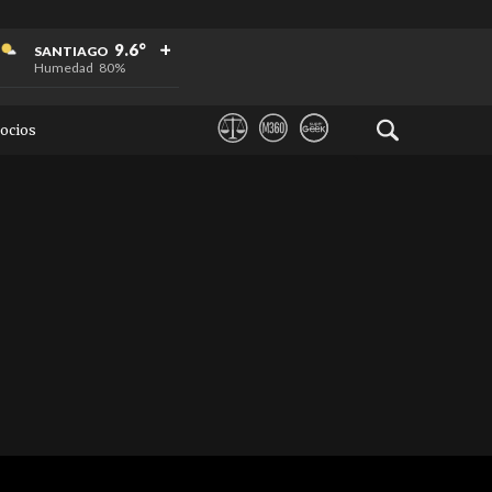
+
+
+
9.6°
SANTIAGO
Humedad
80%
ocios