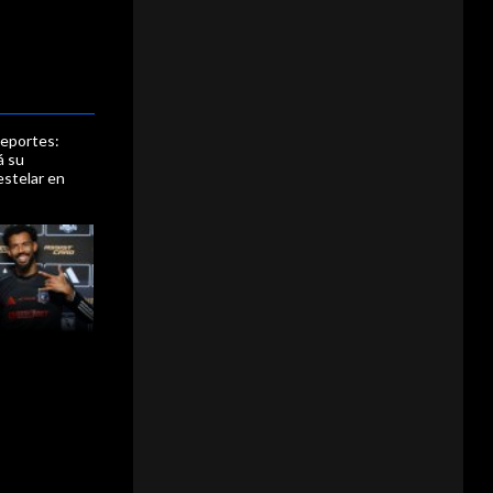
eportes:
á su
estelar en