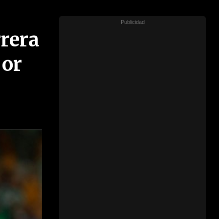
rrera
jor