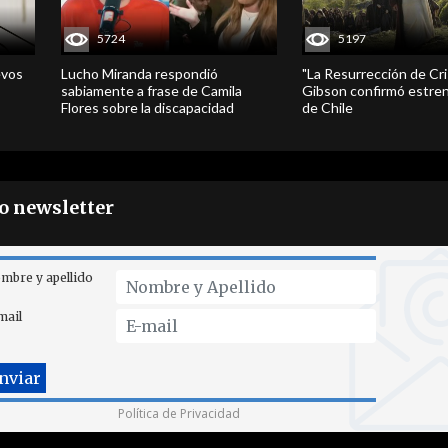
5724
5197
evos
Lucho Miranda respondió
"La Resurrección de Cri
sabiamente a frase de Camila
Gibson confirmó estren
Flores sobre la discapacidad
de Chile
ro newsletter
mbre y apellido
mail
Política de Privacidad