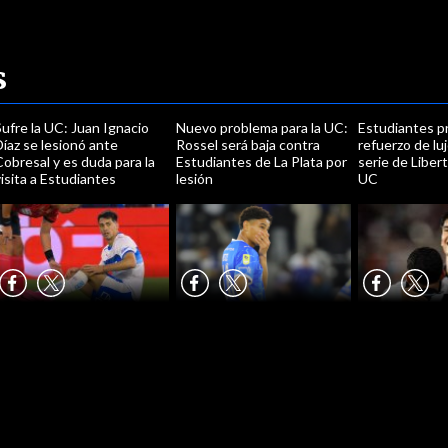
s
ufre la UC: Juan Ignacio
Nuevo problema para la UC:
Estudiantes p
íaz se lesionó ante
Rossel será baja contra
refuerzo de lu
obresal y es duda para la
Estudiantes de La Plata por
serie de Liber
isita a Estudiantes
lesión
UC