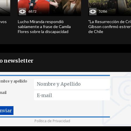
6872
5286
evos
Lucho Miranda respondió
"La Resurrección de Cri
sabiamente a frase de Camila
Gibson confirmó estren
Flores sobre la discapacidad
de Chile
ro newsletter
mbre y apellido
mail
Política de Privacidad