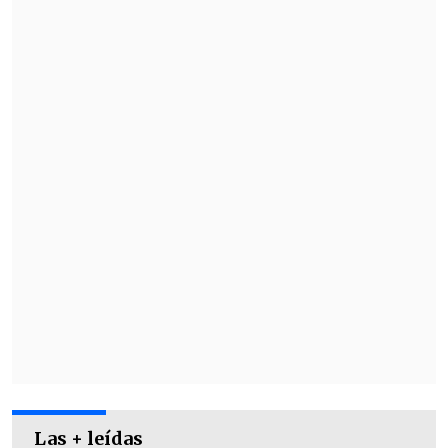
Jorge Wilstermann
, debido a que el
triunfador ingresará a
l Grupo 5 que
completan Cruzeiro, Universidad de
Chile y Racing.
Esos choques se jugarán
los días 14 y 21 de febrero.
Las + leídas