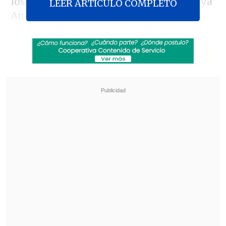
los colombianos el 13 de febrero en Playa
LEER ARTICULO COMPLETO
Ancha y siete días más tarde visitará a
los bogotanos en el El Campín.
Revisa también
[VIDEO] Jugador de Coritiba cayó directo al
túnel en festejo de un gol que terminó anulado
Maldini: "Guardiola estuvo a punto de aceptar
en la selección italiana"
El ganador de la serie entrará al
Grupo 4
del campeonato, donde esperan River
Plate, Emelec y Flamengo.
Otro pleito que interesa a un equipo
chileno es el de
Vasco da Gama con