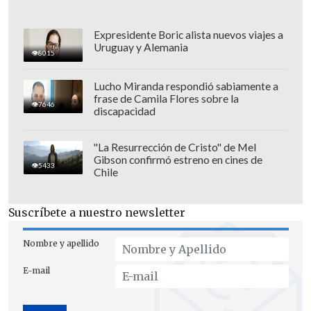
Programación de Santiago Wanderers:
Expresidente Boric alista nuevos viajes a
Uruguay y Alemania
8015
Duelo de ida
Martes 13 de febrero
Lucho Miranda respondió sabiamente a
frase de Camila Flores sobre la
- Santiago Wanderers - Independiente
7646
discapacidad
Santa Fe,
21:30 horas
, Estadio "Elías
Figueroa".
"La Resurrección de Cristo" de Mel
Gibson confirmó estreno en cines de
5433
Duelo de revancha
Chile
Martes 20 de febrero
- Independiente Santa Fe - Santiago
Suscríbete a nuestro newsletter
Wanderers,
21:30 horas
, Estadio El
Nombre y apellido
Campín.
E-mail