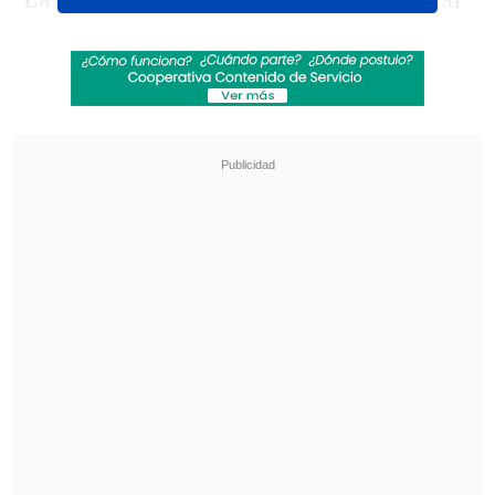
La
derrota sufrida en Valparaíso
dejó al
elenco chileno en
un escenario adverso
de cara al choque que se jugará en el
Estadio El Campín
de Bogota, aunque la
fe está intacta en el plantel pese a la baja
por lesión del delantero
Rafael Viotti.
Revisa también
Los resultados de la fecha 18 en la Liga de
Primera
Niemann sostuvo el liderato e irá por el título
en la última jornada del LIV de Nueva York
Así lo manifestó el defensor Mario
López, asegurando que
"en el partido