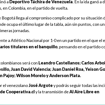
minó a
Deportivo Táchira de Venezuela
. En la ida ganó a 
, en Colombia, en el partido de vuelta.
e Bogotá llega al compromiso complicado por su situación 
de ocupa el último lugar de la tabla, aún sin puntos, con u
rimeras jornadas.
nte a Atlético Nacional por 1-0 en un partido en el que el
rios titulares en el banquillo
, pensando en el partido co
 colombianos será con
Leandro Castellanos; Carlos Arbo
sillo, Juan David Valencia; Juan Daniel Roa, Yeison Go
n Pajoy; Wilson Morelo y Anderson Plata.
or el venezolano
José Argote
y podrás seguir todas las inc
 de Cooperativa.cl
y la transmisión de
Al Aire Libre en