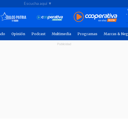
Escucha aquí ▼
ndo
Opinión
Podcast
Multimedia
Programas
Marcas & Neg