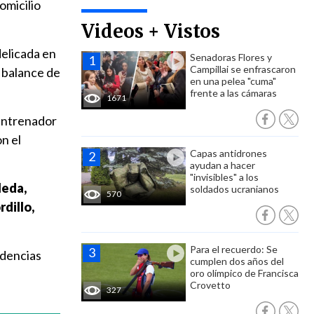
domicilio
Videos + Vistos
delicada en
Senadoras Flores y
Campillai se enfrascaron
n balance de
en una pelea "cuma"
frente a las cámaras
1671
 entrenador
n el
Capas antidrones
ayudan a hacer
"invisibles" a los
leda,
soldados ucranianos
570
rdillo,
Para el recuerdo: Se
idencias
cumplen dos años del
oro olímpico de Francisca
Crovetto
327