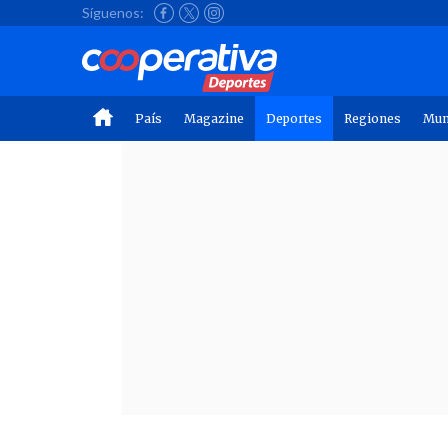
Síguenos:
País
Magazine
Deportes
Regiones
Mu