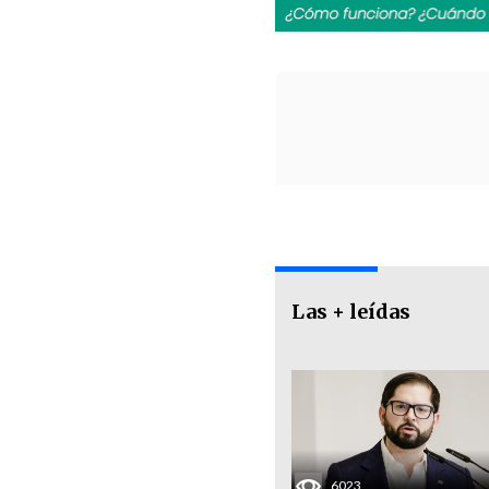
Las + leídas
6023