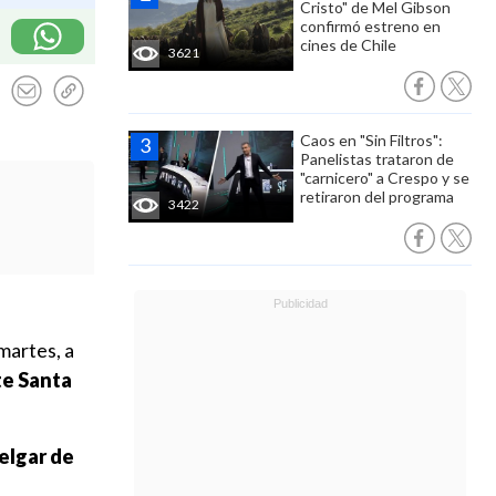
Cristo" de Mel Gibson
confirmó estreno en
cines de Chile
3621
Caos en "Sin Filtros":
Panelistas trataron de
"carnicero" a Crespo y se
retiraron del programa
3422
martes, a
e Santa
elgar de