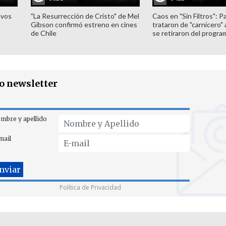
evos
"La Resurrección de Cristo" de Mel
Caos en "Sin Filtros": P
Gibson confirmó estreno en cines
trataron de "carnicero"
de Chile
se retiraron del progra
ro newsletter
mbre y apellido
mail
Política de Privacidad