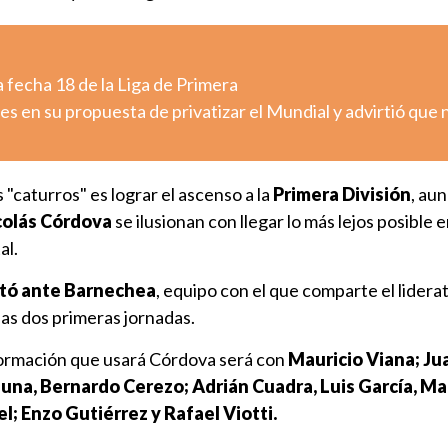
 fecha 18 de la Liga de Primera
es en su propuesta de privatizar el Mundial y advirtió que 
s "caturros" es lograr el ascenso a la
Primera División
, au
olás Córdova
se ilusionan con llegar lo más lejos posible e
al.
tó ante Barnechea
, equipo con el que comparte el lidera
s dos primeras jornadas.
e formación que usará Córdova será con
Mauricio Viana; Ju
Luna, Bernardo Cerezo; Adrián Cuadra, Luis García, Ma
; Enzo Gutiérrez y Rafael Viotti.