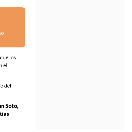
no
nque los
n el
to del
an Soto,
tías