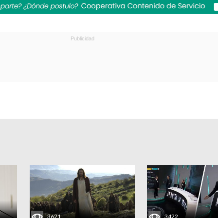
3621
3422